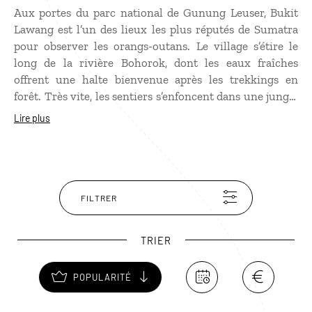
Aux portes du parc national de Gunung Leuser, Bukit
Lawang est l’un des lieux les plus réputés de Sumatra
pour observer les orangs-outans. Le village s’étire le
long de la rivière Bohorok, dont les eaux fraîches
offrent une halte bienvenue après les trekkings en
forêt. Très vite, les sentiers s’enfoncent dans une jungle
dense où résonnent cris d’oiseaux. Au détour d’une
Lire plus
clairière, l’apparition d’un orang-outan, reste l’un des
moments les plus marquants d’une immersion dans la
forêt tropicale de Sumatra.
FILTRER
TRIER
POPULARITÉ