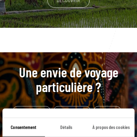
DÉCOUVRIR
Une envie de voyage
particulière ?
Asie du Sud-Est
Îles de la Sonde
Kota Gede
Medan
Sumatra
Berastagi
Lac Toba
Consentement
Détails
À propos des cookies
Pulau Weh
Volcan
Bukit Lawang