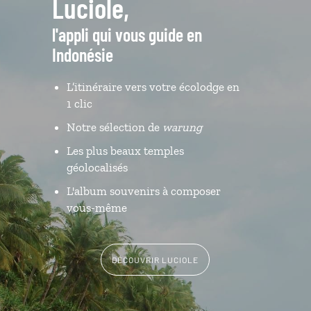
Luciole,
l'appli qui vous guide en
Indonésie
L’itinéraire vers votre écolodge en
1 clic
Notre sélection de
warung
Les plus beaux temples
géolocalisés
L'album souvenirs à composer
vous-même
DÉCOUVRIR LUCIOLE