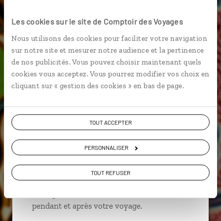
Les cookies sur le site de Comptoir des Voyages
Nous utilisons des cookies pour faciliter votre navigation
Aurélie,
sur notre site et mesurer notre audience et la pertinence
spécialiste Indonésie
de nos publicités. Vous pouvez choisir maintenant quels
Lire son interview
cookies vous acceptez. Vous pourrez modifier vos choix en
cliquant sur « gestion des cookies » en bas de page.
Suivez vos envies et demandez conseils à nos
spécialistes
TOUT ACCEPTER
Ils sauront organiser votre itinéraire au plus
près de vos envies et de la réalité du pays.
PERSONNALISER
Échangez en face à face ou depuis nos studios
connectés en agence, mais aussi par email ou
TOUT REFUSER
téléphone.
Vous gardez le même interlocuteur avant,
pendant et après votre voyage.