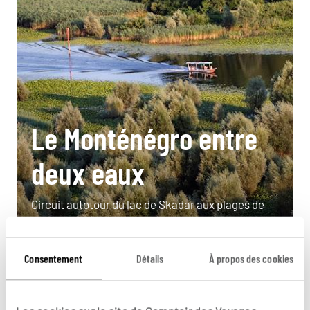
Le Monténégro entre
deux eaux
Circuit autotour du lac de Skadar aux plages de
l’Adriatique.
8 jours / 7 nuits
Consentement
Détails
À propos des cookies
à partir de 1180€