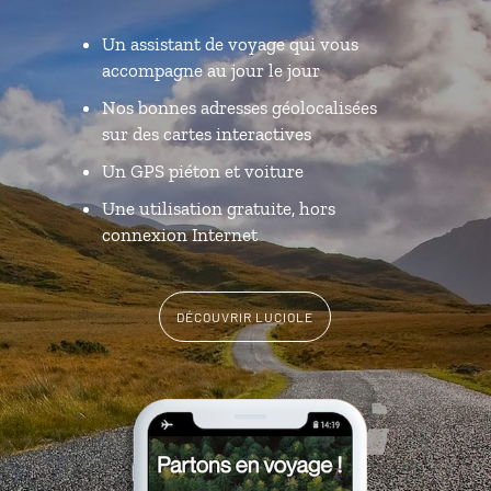
Un assistant de voyage qui vous
accompagne au jour le jour
Nos bonnes adresses géolocalisées
sur des cartes interactives
Un GPS piéton et voiture
Une utilisation gratuite, hors
connexion Internet
DÉCOUVRIR LUCIOLE