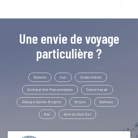
Une envie de voyage
particulière ?
Baleine
4x4
Océan Indien
Archipel des Mascareignes
Canoë kayak
Abbaye Sainte-Brigitte
Brijuni
Balkans
Bar
Asie du Sud-Est