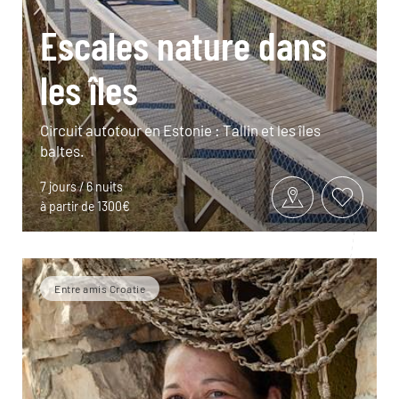
Escales nature dans
les îles
Circuit autotour en Estonie : Tallin et les îles
baltes.
7 jours / 6 nuits
à partir de 1300€
Entre amis Croatie