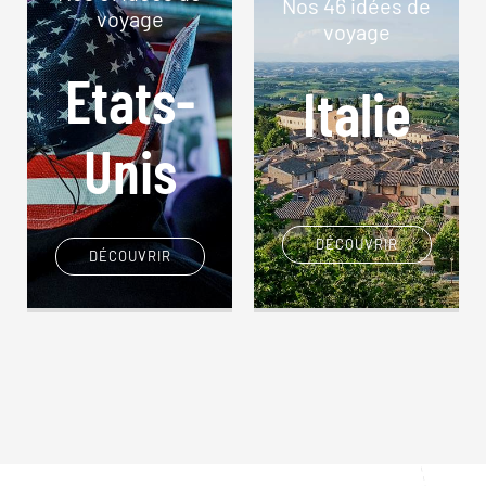
Nos 46 idées de
voyage
voyage
Etats-
nd
Italie
Unis
DÉCOUVRIR
DÉCOUVRIR