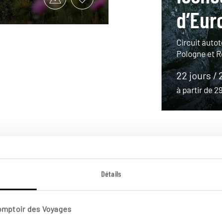
d’Eur
Circuit auto
Pologne et R
22 jours / 
à partir de 
Détails
Comptoir des Voyages