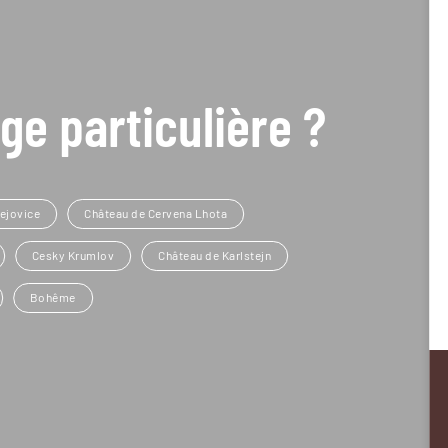
ge particulière ?
ejovice
Château de Cervena Lhota
Cesky Krumlov
Château de Karlstejn
Bohême