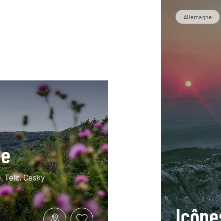
Allemagne
ie
, Telc, Cesky
Icône