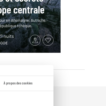
ope centrale
tour en Allemagne, Autriche,
épublique tchèque.
21 nuits
2900€
À propos des cookies