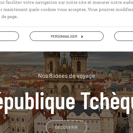
plus loin
ur faciliter votre navigation sur notre site et mesurer notre audi
ir maintenant quels cookies vous acceptez. Vous pourrez modifier
 de page.
PERSONNALISER
Nos 8 idées de voyage
épublique Tchèq
DÉCOUVRIR