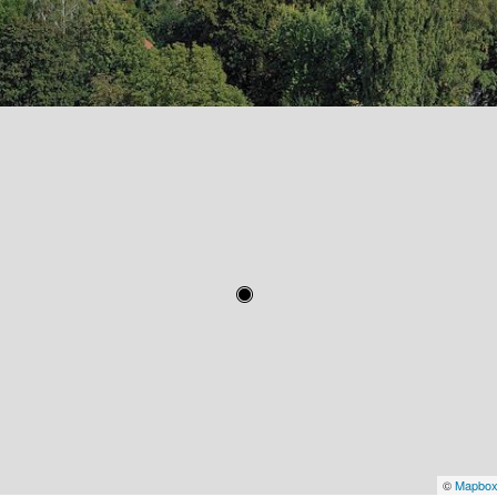
©
Mapbo