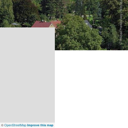
x
©
OpenStreetMap
Improve this map