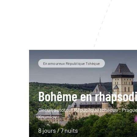
En amoureux République Tchèque
Bohême en rhapsod
Circuit autotour République tchèque : Prague
Krumlov...
8 jours / 7 nuits