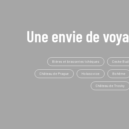
Une envie de voya
Bières et brasseries tchèques
Ceske Bud
Château de Prague
Holasovice
Bohême
Château de Trosky