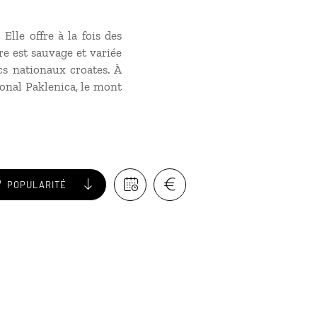
Elle offre à la fois des
re est sauvage et variée
cs nationaux croates. À
tional Paklenica, le mont
POPULARITÉ