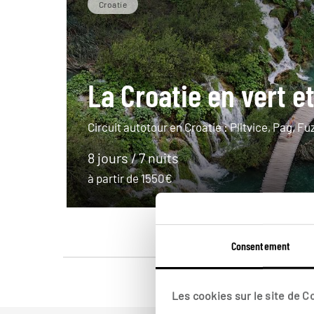
Croatie
La Croatie en vert e
Circuit autotour en Croatie : Plitvice, Pag, Fu
8 jours / 7 nuits
à partir de 1550€
Consentement
Les cookies sur le site de 