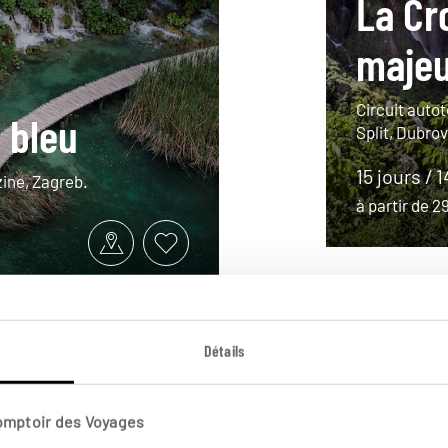
La Cr
maje
Circuit autot
t bleu
Split, Dubrov
15 jours / 
zine, Zagreb.
à partir de 
Détails
Comptoir des Voyages