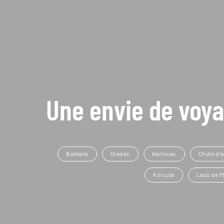
Une envie de voya
Balkans
Gradec
Karlovac
Chute d'
Korcula
Lacs de Pl