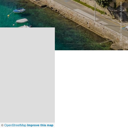
x
©
OpenStreetMap
Improve this map