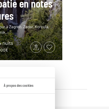
oatie en notes
ures
our à Zagreb, Zadar, Korcula,
nik...
14 nuits
2900€
À propos des cookies