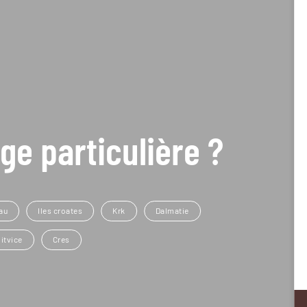
ge particulière ?
eau
Iles croates
Krk
Dalmatie
itvice
Cres