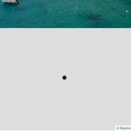
©
Mapbo