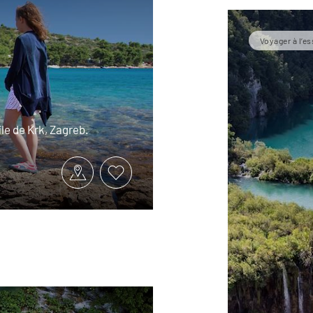
Voyager à l’es
île de Krk, Zagreb.