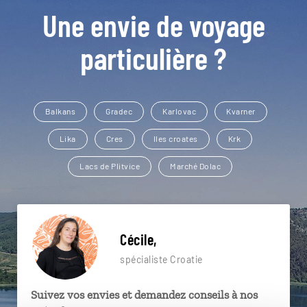
Une envie de voyage
particulière ?
Balkans
Gradec
Karlovac
Kvarner
Lika
Cres
Iles croates
Krk
Lacs de Plitvice
Marché Dolac
Cécile,
spécialiste Croatie
Suivez vos envies et demandez conseils à nos