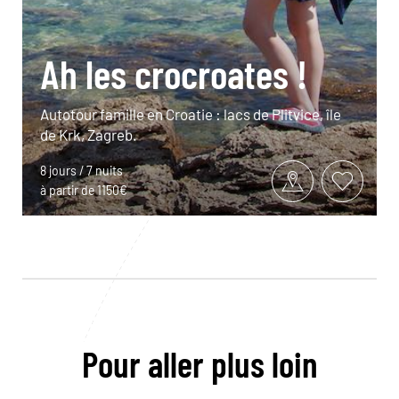
Ah les crocroates !
Autotour famille en Croatie : lacs de Plitvice, île
de Krk, Zagreb.
8 jours / 7 nuits
à partir de 1150€
Pour aller plus loin