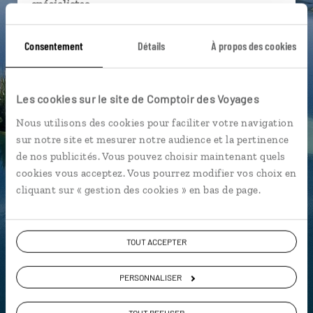
spécialistes
Ils sauront organiser votre itinéraire au plus
Consentement
Détails
À propos des cookies
près de vos envies et de la réalité du pays.
Échangez en face à face ou depuis nos studios
connectés en agence, mais aussi par email ou
Les cookies sur le site de Comptoir des Voyages
téléphone.
Nous utilisons des cookies pour faciliter votre navigation
Vous gardez le même interlocuteur avant,
sur notre site et mesurer notre audience et la pertinence
pendant et après votre voyage.
de nos publicités. Vous pouvez choisir maintenant quels
cookies vous acceptez. Vous pourrez modifier vos choix en
cliquant sur « gestion des cookies » en bas de page.
DEMANDER UN DEVIS
TOUT ACCEPTER
ou
Construisez votre voyage avec un spécialiste Croatie
PERSONNALISER
01 86 95 65 60