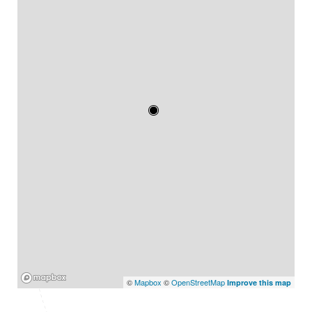
Mapbox
©
Mapbox
©
OpenStreetMap
Improve this map