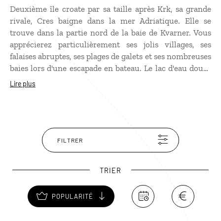
Deuxième île croate par sa taille après Krk, sa grande
rivale, Cres baigne dans la mer Adriatique. Elle se
trouve dans la partie nord de la baie de Kvarner. Vous
apprécierez particulièrement ses jolis villages, ses
falaises abruptes, ses plages de galets et ses nombreuses
baies lors d'une escapade en bateau. Le lac d'eau douce
de Vrana qui fournit ses habitants en eau potable est
Lire plus
une des curiosités de l'île. Dans ses environs, vous
pourrez admirer des vautours fauves, espèce en voie de
disparition. Les sentiers pédestres au coeur de l'île vous
permettront de découvrir toute la richesse et la
diversité de sa flore. Les points de vue sur l'Adriatique
FILTRER
omniprésente sont somptueux !
TRIER
POPULARITÉ