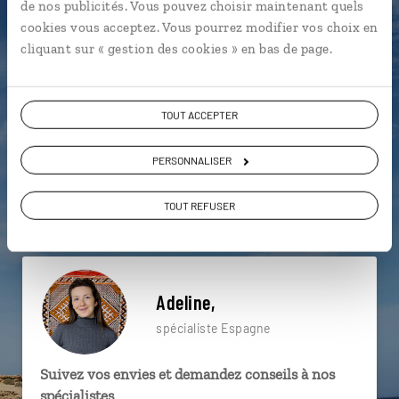
de nos publicités. Vous pouvez choisir maintenant quels
particulière ?
cookies vous acceptez. Vous pourrez modifier vos choix en
cliquant sur « gestion des cookies » en bas de page.
Alhambra
Cordoue
Flamenco
TOUT ACCEPTER
Arcos de la Frontera
Cadix
Costa de la Luz
PERSONNALISER
Baeza
Grazalema
Jaen
TOUT REFUSER
Arcos de la Frontera
Adeline,
spécialiste Espagne
Suivez vos envies et demandez conseils à nos
spécialistes