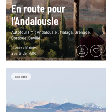
En route pour
l’Andalousie
Autotour PMR Andalousie : Malaga, Grenade,
Cordoue, Séville.
11 jours / 10 nuits
à partir de 1750€
Espagne