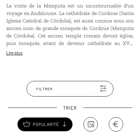
La visite de la Mezquita est un incontournable d'un
voyage en Andalousie. La cathédrale de Cordoue (Santa
Iglesia Catedral de Córdoba), est aussi connue sous son
ancien nom de grande mosquée de Cordoue (Mezquita
de Córdoba). Cet ancien temple romain devint église,
puis mosquée, avant de devenir cathédrale au XVIe
siècle après la reconquête chrétienne. La Mezquita
Lire plus
constitue un des monuments majeurs de l'architecture
islamique, témoin de la présence musulmane en
Espagne du VIIIème au XVème siècle. Sa forêt de plus de
mille colonnes, ses arches doubles, ses moucharabieh,
les arches de ses coupoles lui ont valu d'être classée au
FILTRER
patrimoine mondial de l'Unesco en 1984.
TRIER
POPULARITÉ