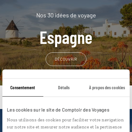
Nos 30 idées de voyage
Espagne
DÉCOUVRIR
Consentement
Détails
À propos des cookies
Les cookies sur le site de Comptoir des Voyages
Nous utilisons des cookies pour faciliter votre navigation
Une envie de voyage
sur notre site et mesurer notre audience et la pertinence