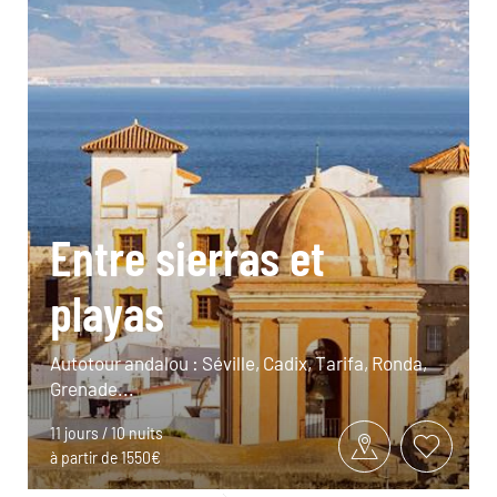
Entre sierras et
playas
Autotour andalou : Séville, Cadix, Tarifa, Ronda,
Grenade...
11 jours / 10 nuits
à partir de 1550€