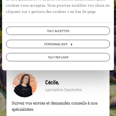
Anse Coco - La Digue
Anse Kerlan - Praslin
cookies vous acceptez. Vous pourrez modifier vos choix en
cliquant sur « gestion des cookies » en bas de page.
Anse Lazio - Praslin
Anse Côte d'Or - Praslin
Anse La Blague - Praslin
Anse Marron - La Digue
TOUT ACCEPTER
Anse Possession - Praslin
PERSONNALISER
Anse Source d'Argent - La Digue
Baie Sainte Anne - Praslin
Anse Côte d'Or - Praslin
TOUT REFUSER
Cécile,
spécialiste Seychelles
Suivez vos envies et demandez conseils à nos
spécialistes