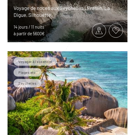
Voyage de noces aux Seychelles : Praslin, La
Digue, Silhouette.
14 jours / 11 nuits
à partir de 5600€
Voyager à l’essentiel
Plages etc.
Seychelles