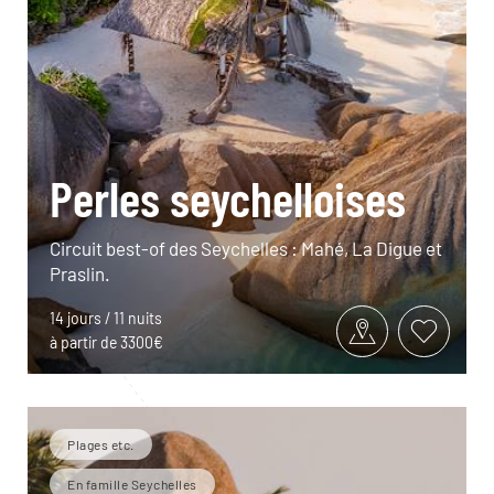
Perles seychelloises
Circuit best-of des Seychelles : Mahé, La Digue et
Praslin.
14 jours / 11 nuits
à partir de 3300€
Plages etc.
En famille Seychelles