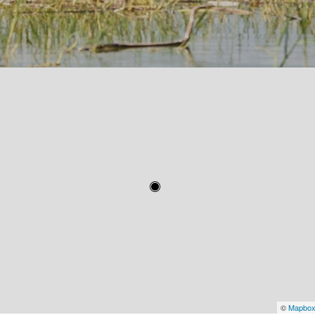
©
Mapbo