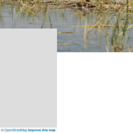
x
©
OpenStreetMap
Improve this map