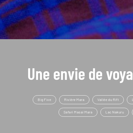
Une envie de voya
Big Five
Rivière Mara
Vallée du Rift
Safari Masaï Mara
Lac Nakuru