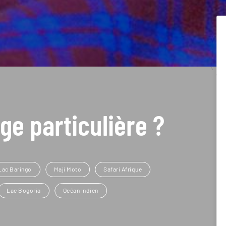
ge particulière ?
Lac Baringo
Maji Moto
Safari Afrique
Lac Bogoria
Océan Indien