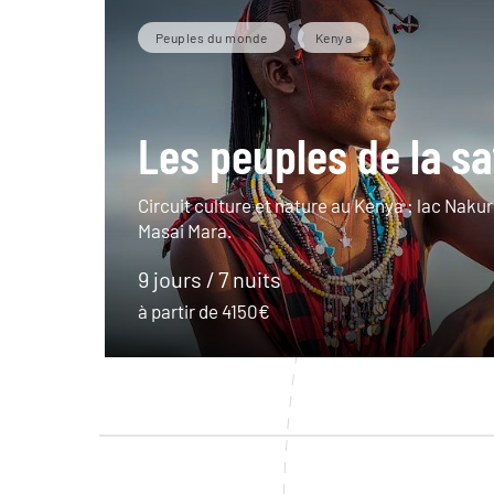
Peuples du monde
Kenya
Les peuples de la s
Circuit culture et nature au Kenya : lac Nakur
Masai Mara.
9 jours / 7 nuits
à partir de 4150€