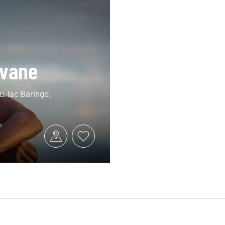
avane
u, lac Baringo,