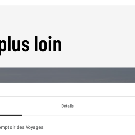
plus loin
Détails
Nos 12 idées de voyage
Kenya
Comptoir des Voyages