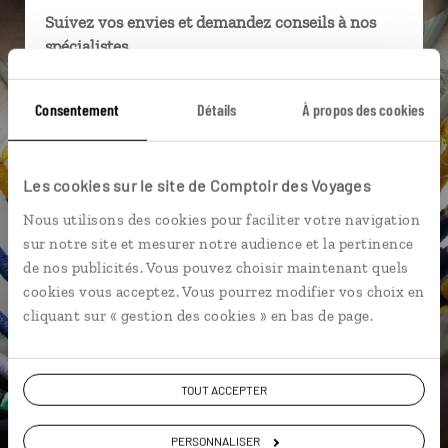
Suivez vos envies et demandez conseils à nos
spécialistes
Ils sauront organiser votre itinéraire au plus
Consentement
Détails
À propos des cookies
près de vos envies et de la réalité du pays.
Échangez en face à face ou depuis nos studios
connectés en agence, mais aussi par email ou
Les cookies sur le site de Comptoir des Voyages
téléphone.
Nous utilisons des cookies pour faciliter votre navigation
Vous gardez le même interlocuteur avant,
sur notre site et mesurer notre audience et la pertinence
pendant et après votre voyage.
de nos publicités. Vous pouvez choisir maintenant quels
cookies vous acceptez. Vous pourrez modifier vos choix en
cliquant sur « gestion des cookies » en bas de page.
DEMANDER UN DEVIS
TOUT ACCEPTER
ou
Construisez votre voyage avec un spécialiste Canada
PERSONNALISER