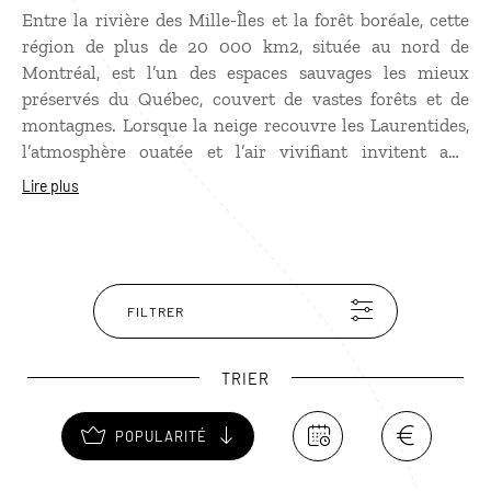
Entre la rivière des Mille-Îles et la forêt boréale, cette
région de plus de 20 000 km2, située au nord de
Montréal, est l’un des espaces sauvages les mieux
préservés du Québec, couvert de vastes forêts et de
montagnes. Lorsque la neige recouvre les Laurentides,
l’atmosphère ouatée et l’air vivifiant invitent aux
escapades sportives en motoneige, à ski (la région est
Lire plus
réputée pour ses nombreuses stations de sport d’hiver),
en raquettes, en patins… ou aux pauses relaxantes dans
l’un des nombreux spas de la région en profitant de
l’ambiance chaleureuse des petits villages pittoresques
animés par des marchés de Noël et des festivals en tout
FILTRER
genre. Quand on voyage en hiver, les Laurentides sont
une étape idéale.
TRIER
POPULARITÉ