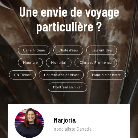
Une envie de voyage
particulière ?
Canal Rideau
Chute d'eau
Laurentides
Mauricie
Montréal
Château Frontenac
CN Tower
Laurentides en hiver
Mauricie en hiver
Montréal en hiver
Marjorie,
spécialiste Canada