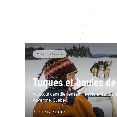
En famille Canada
Tuques et boules de
Autotour canadien en famille : Montréal, Sai
’Auvergne, Québec.
9 jours / 7 nuits