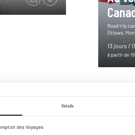
Canad
Road trip can
Ottawa, Mon
13 jours / 1
à partir de 
Détails
Comptoir des Voyages