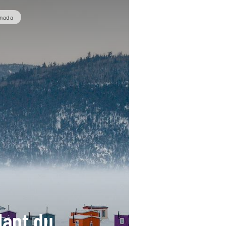
anada
lant du