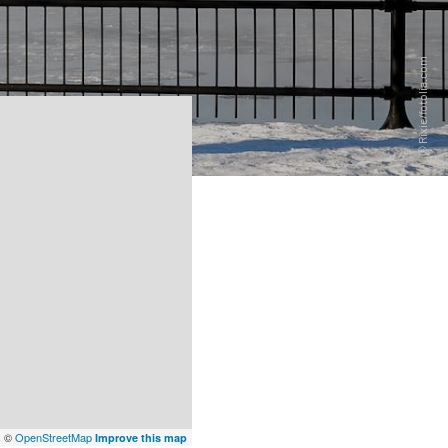
x
©
OpenStreetMap
Improve this map