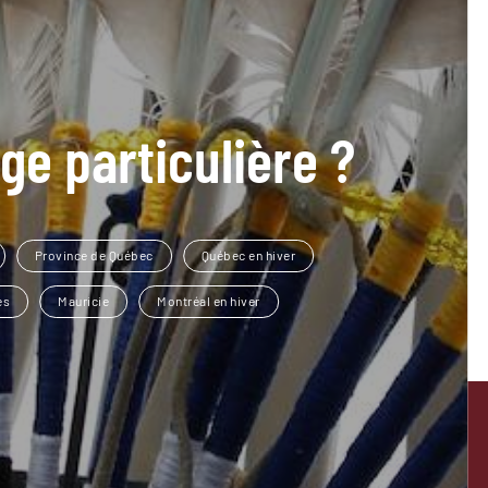
ge particulière ?
Province de Québec
Québec en hiver
es
Mauricie
Montréal en hiver