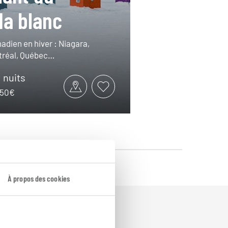
a blanc
adien en hiver : Niagara,
tréal, Québec…
1 nuits
1950€
À propos des cookies