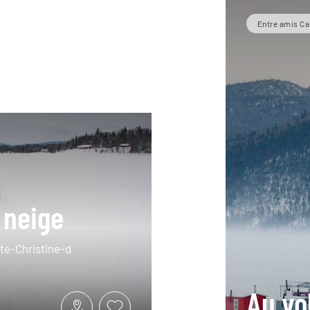
Entre amis C
 neige
nte-Christine-d
Au vo