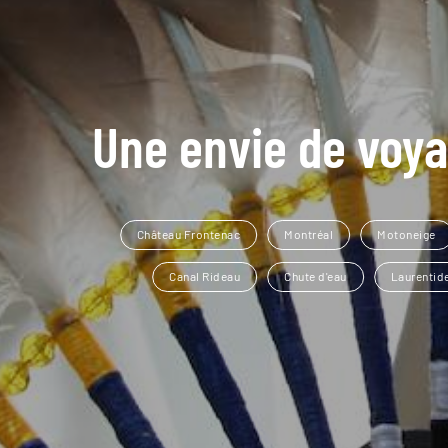
Une envie de voya
Château Frontenac
Montréal
Motoneige
Canal Rideau
Chute d'eau
Laurentid