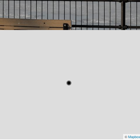
©
Mapbo