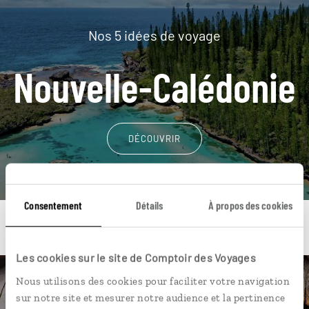
Nos 5 idées de voyage
Nouvelle-Calédonie
DÉCOUVRIR
Consentement
Détails
À propos des cookies
Les cookies sur le site de Comptoir des Voyages
Nous utilisons des cookies pour faciliter votre navigation
Une envie de voyage
sur notre site et mesurer notre audience et la pertinence