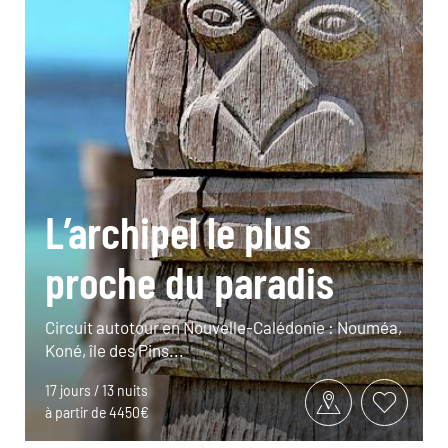
L’archipel le plus
proche du paradis
Circuit autotour en Nouvelle-Calédonie : Nouméa,
Koné, île des Pins...
17 jours / 13 nuits
à partir de 4450€