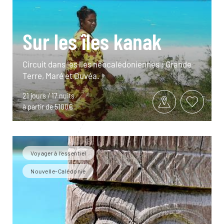
Sur les îles kanak
Circuit dans les îles néocalédoniennes : Grande
Terre, Maré et Ouvéa.
21 jours / 17 nuits
à partir de 5100€
Voyager à l’essentiel
Nouvelle-Calédonie