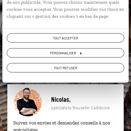
de nos publicités. Vous pouvez choisir maintenant quels
particulière ?
cookies vous acceptez. Vous pourrez modifier vos choix en
cliquant sur « gestion des cookies » en bas de page.
Anse Vata
Baie des Citrons
Cœur de Voh
TOUT ACCEPTER
Baie d’Oro
Baie de Kuto
Centre culturel Tjibaou
PERSONNALISER
Baie de Kanumera
Bourail
Falaises de Jokin
TOUT REFUSER
Bagne de Nouville
Nicolas,
spécialiste Nouvelle-Calédonie
Suivez vos envies et demandez conseils à nos
spécialistes