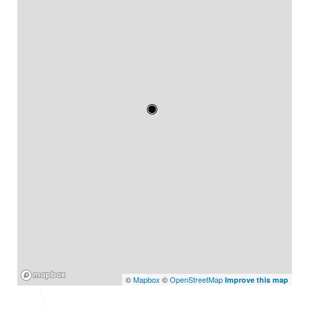
Mapbox
©
Mapbox
©
OpenStreetMap
Improve this map