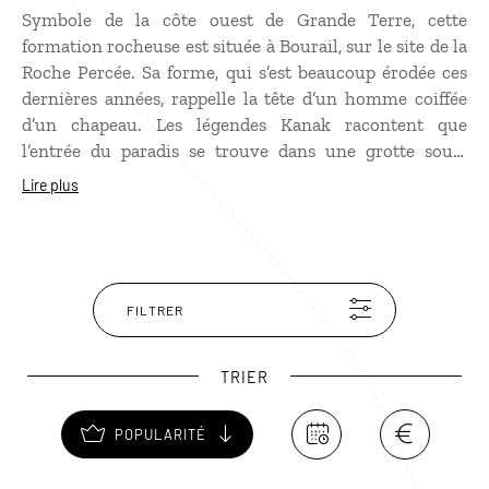
Symbole de la côte ouest de Grande Terre, cette
formation rocheuse est située à Bourail, sur le site de la
Roche Percée. Sa forme, qui s’est beaucoup érodée ces
dernières années, rappelle la tête d’un homme coiffée
d’un chapeau. Les légendes Kanak racontent que
l’entrée du paradis se trouve dans une grotte sous-
marine non loin du Bonhomme. Après le rocher s’étire
Lire plus
une immense plage de sable noir où viennent pondre
les tortues.
FILTRER
TRIER
POPULARITÉ