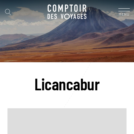
MENU
Licancabur