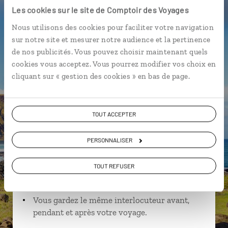
Les cookies sur le site de Comptoir des Voyages
Nous utilisons des cookies pour faciliter votre navigation
sur notre site et mesurer notre audience et la pertinence
Ariel,
de nos publicités. Vous pouvez choisir maintenant quels
spécialiste Chili
cookies vous acceptez. Vous pourrez modifier vos choix en
Lire son interview
cliquant sur « gestion des cookies » en bas de page.
Suivez vos envies et demandez conseils à nos
spécialistes
TOUT ACCEPTER
Ils sauront organiser votre itinéraire au plus
près de vos envies et de la réalité du pays.
PERSONNALISER
Échangez en face à face ou depuis nos studios
TOUT REFUSER
connectés en agence, mais aussi par email ou
téléphone.
Vous gardez le même interlocuteur avant,
pendant et après votre voyage.