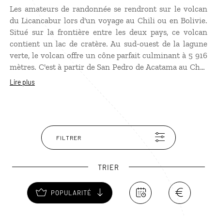
Les amateurs de randonnée se rendront sur le volcan
du Licancabur lors d'un voyage au Chili ou en Bolivie.
Situé sur la frontière entre les deux pays, ce volcan
contient un lac de cratère. Au sud-ouest de la lagune
verte, le volcan offre un cône parfait culminant à 5 916
mètres. C'est à partir de San Pedro de Acatama au Chili
que vous pourrez organiser votre excursion. Puis vous
Lire plus
reprendrez votre voyage par une journée dans le parc
national Los Flamencos et une randonnée dans la vallée
de la lune.
FILTRER
TRIER
POPULARITÉ