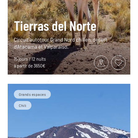
Tierras del Norte
Circuit autotour Grand Nord chilien, désert
d’Atacama et Valparaíso.
15 jours / 12 nuits
à partir de 3650€
Grands espaces
Chili