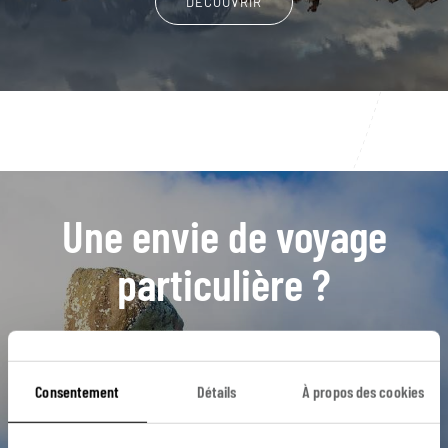
DÉCOUVRIR
Une envie de voyage
particulière ?
Altiplano
Arica
Barrio Bellavista
Calama
Consentement
Détails
À propos des cookies
Cerro Concepcion
Andes
Cerro Alegre
Désert
Désert de Dali
Geisers d'El Tatio