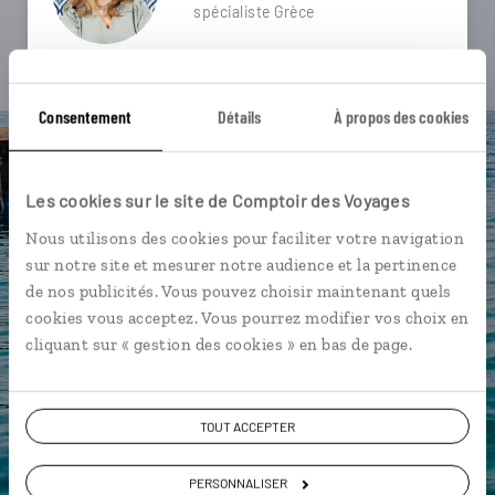
spécialiste Grèce
Suivez vos envies et demandez conseils à nos
spécialistes
Consentement
Détails
À propos des cookies
Ils sauront organiser votre itinéraire au plus
près de vos envies et de la réalité du pays.
Les cookies sur le site de Comptoir des Voyages
Échangez en face à face ou depuis nos studios
connectés en agence, mais aussi par email ou
Nous utilisons des cookies pour faciliter votre navigation
téléphone.
sur notre site et mesurer notre audience et la pertinence
de nos publicités. Vous pouvez choisir maintenant quels
Vous gardez le même interlocuteur avant,
cookies vous acceptez. Vous pourrez modifier vos choix en
pendant et après votre voyage.
cliquant sur « gestion des cookies » en bas de page.
TOUT ACCEPTER
DEMANDER UN DEVIS
PERSONNALISER
ou