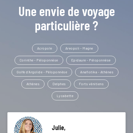
Une envie de voyage
particulière ?
Acropole
Areopoli - Magne
Corinthe - Péloponnèse
Epidaure - Péloponnèse
Golfe d'Argolide - Péloponnèse
Anafiotika - Athènes
Athènes
Delphes
Forts vénitiens
Lycabette
Julie,