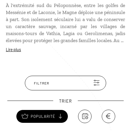
À l'extrémité sud du Péloponnèse, entre les golfes de
Messénie et de Laconie, le Magne déploie une péninsule
à part. Son isolement séculaire lui a valu de conserver
un caractère sauvage, incarné par les villages de
maisons-tours de Vathia, Lagia ou Gerolimenas, jadis
élevées pour protéger les grandes familles locales. Au fil
de routes sinueuses se succèdent oliveraies, collines
Lire plus
arides et falaises plongeant vers des criques aux eaux
transparentes. Ancien port du Magne, Gythio constitue
une étape idéale avant de rejoindre les grottes de Diros,
le cap Ténare, que la mythologie désignait comme l'une
des portes des Enfers, ou les villages accrochés aux
FILTRER
flancs de la péninsule.
TRIER
POPULARITÉ