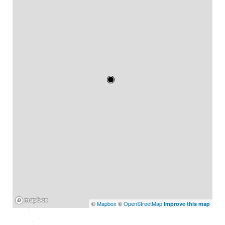
Mapbox
©
Mapbox
©
OpenStreetMap
Improve this map