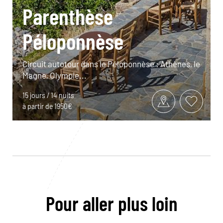
Parenthèse
Péloponnèse
Circuit autotour dans le Péloponnèse : Athènes, le
Magne, Olympie...
15 jours / 14 nuits
à partir de 1950€
Pour aller plus loin