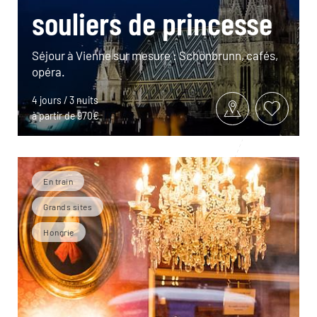
souliers de princesse
Séjour à Vienne sur mesure : Schönbrunn, cafés,
opéra.
4 jours / 3 nuits
à partir de 970€
En train
Grands sites
Hongrie