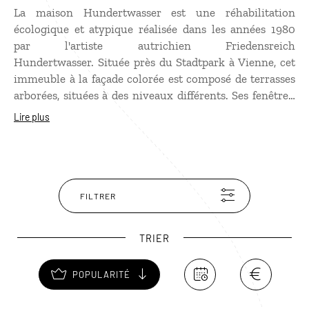
La maison Hundertwasser est une réhabilitation
écologique et atypique réalisée dans les années 1980
par l'artiste autrichien Friedensreich
Hundertwasser. Située près du Stadtpark à Vienne, cet
immeuble à la façade colorée est composé de terrasses
arborées, situées à des niveaux différents. Ses fenêtres,
elles aussi de tailles inégales, lui donnent un aspect
Lire plus
bucolique et onirique. En face, le « village »
Hundertwasser regroupe un café, une boutique et un
musée, couverts d'arbres, de fleurs et d'arbustes.
FILTRER
TRIER
POPULARITÉ