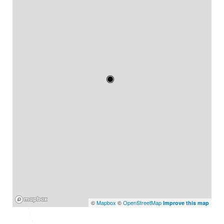
Mapbox
©
Mapbox
©
OpenStreetMap
Improve this map