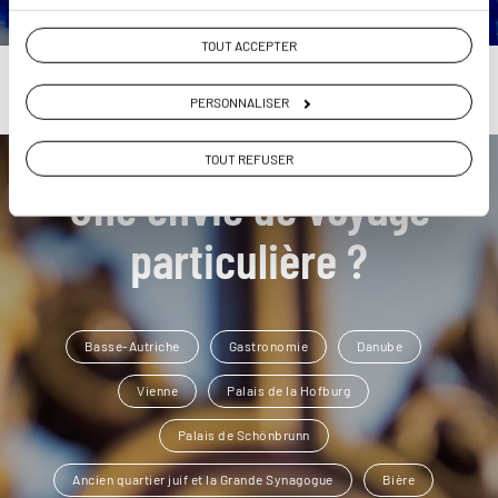
TOUT ACCEPTER
PERSONNALISER
TOUT REFUSER
Une envie de voyage
particulière ?
Basse-Autriche
Gastronomie
Danube
Vienne
Palais de la Hofburg
Palais de Schönbrunn
Ancien quartier juif et la Grande Synagogue
Bière