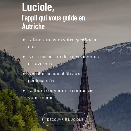
Luciole,
l'appli qui vous guide en
Autriche
L’itinéraire vers votre
gasthof
en 1
clic
Notre sélection de cafés viennois
et tavernes
Les plus beaux châteaux
géolocalisés
L'album souvenirs à composer
vous-même
DÉCOUVRIR LUCIOLE