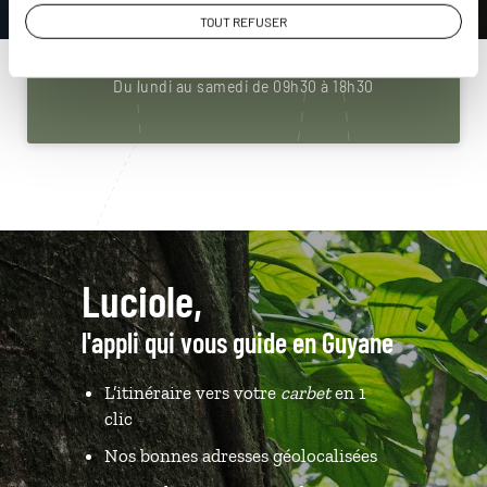
01 84 74 99 39
TOUT REFUSER
Du lundi au samedi de 09h30 à 18h30
Luciole,
l'appli qui vous guide en Guyane
L’itinéraire vers votre
carbet
en 1
clic
Nos bonnes adresses géolocalisées