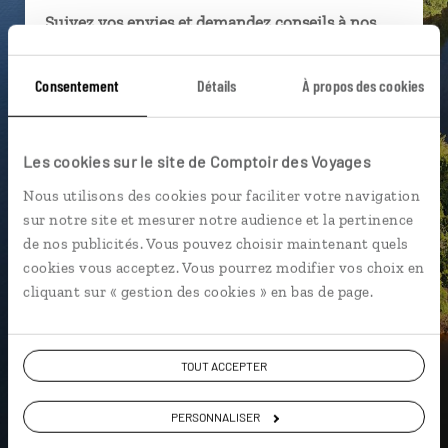
Suivez vos envies et demandez conseils à nos
spécialistes
Consentement
Détails
À propos des cookies
Ils sauront organiser votre itinéraire au plus
près de vos envies et de la réalité du pays.
Échangez en face à face ou depuis nos studios
Les cookies sur le site de Comptoir des Voyages
connectés en agence, mais aussi par email ou
téléphone.
Nous utilisons des cookies pour faciliter votre navigation
sur notre site et mesurer notre audience et la pertinence
Vous gardez le même interlocuteur avant,
de nos publicités. Vous pouvez choisir maintenant quels
pendant et après votre voyage.
cookies vous acceptez. Vous pourrez modifier vos choix en
cliquant sur « gestion des cookies » en bas de page.
DEMANDER UN DEVIS
TOUT ACCEPTER
ou
PERSONNALISER
Construisez votre voyage avec un spécialiste Guyane