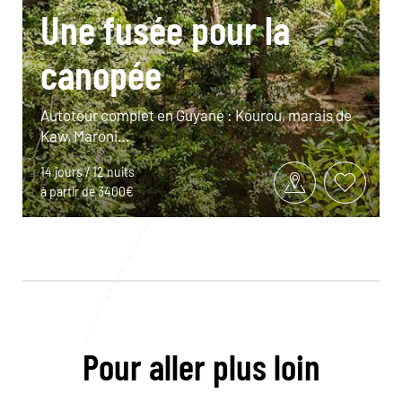
Une fusée pour la
canopée
Autotour complet en Guyane : Kourou, marais de
Kaw, Maroni…
14 jours / 12 nuits
à partir de 3400€
Pour aller plus loin