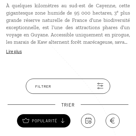
À quelques kilomètres au sud-est de Cayenne, cette
e
gigantesque zone humide de 95 000 hectares, 3
plus
grande réserve naturelle de France d’une biodiversité
exceptionnelle, est l’une des attractions phares d’un
voyage en Guyane. Accessible uniquement en pirogue,
les marais de Kaw alternent forêt marécageuse, savane
herbacée, mangrove, sillonnée de nombreux bras d’eau.
Lire plus
Dans le silence, vous glisserez sur l’eau immobile, à
l’affut des caïmans, des singes hurleurs et des
innombrables oiseaux dont l’Hoazin huppé et l’Ibis
rouge.
FILTRER
TRIER
POPULARITÉ