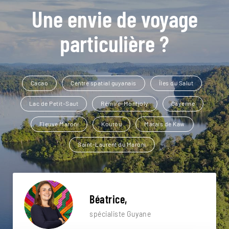
Une envie de voyage
particulière ?
Cacao
Centre spatial guyanais
Îles du Salut
Lac de Petit-Saut
Rémire-Montjoly
Cayenne
Fleuve Maroni
Kourou
Marais de Kaw
Saint-Laurent du Maroni
Béatrice,
spécialiste Guyane