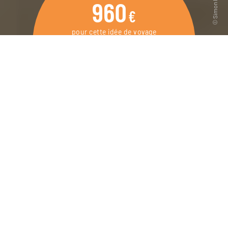
960
€
pour cette idée de voyage
4 jours / 3 nuits
DEMANDER UN DEVIS
Week-end à Florence, le meilleur de la
Renaissance italienne dans une ville pleine
de charme.