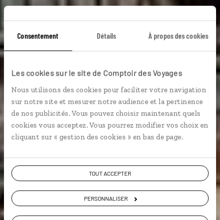
La quintessence de
Consentement
Détails
À propos des cookies
Florence
Les cookies sur le site de Comptoir des Voyages
Nous utilisons des cookies pour faciliter votre navigation
Week-end à Florence, capitale toscane de la
sur notre site et mesurer notre audience et la pertinence
Renaissance.
de nos publicités. Vous pouvez choisir maintenant quels
cookies vous acceptez. Vous pourrez modifier vos choix en
City break
cliquant sur « gestion des cookies » en bas de page.
TOUT ACCEPTER
Voir les 1547 avis sur les voyages en Italie
PERSONNALISER
VOIR LA GALERIE PHOTOS