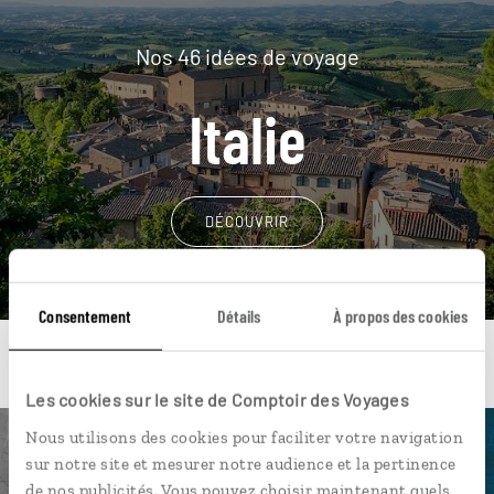
Nos 46 idées de voyage
Italie
DÉCOUVRIR
Consentement
Détails
À propos des cookies
Les cookies sur le site de Comptoir des Voyages
Nous utilisons des cookies pour faciliter votre navigation
Une envie de voyage
sur notre site et mesurer notre audience et la pertinence
de nos publicités. Vous pouvez choisir maintenant quels