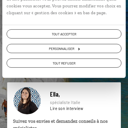
particulière ?
cookies vous acceptez. Vous pourrez modifier vos choix en
cliquant sur « gestion des cookies » en bas de page.
Mer Méditerranée
Jardins de Boboli
Palazzo Pitti
TOUT ACCEPTER
Florence
Galerie des Offices
Palazzo Vecchio
PERSONNALISER
Basilique St Pierre
Fontaine de Trévi
Grand Canal
TOUT REFUSER
Florence
Ella,
spécialiste Italie
Lire son interview
Suivez vos envies et demandez conseils à nos
spécialistes