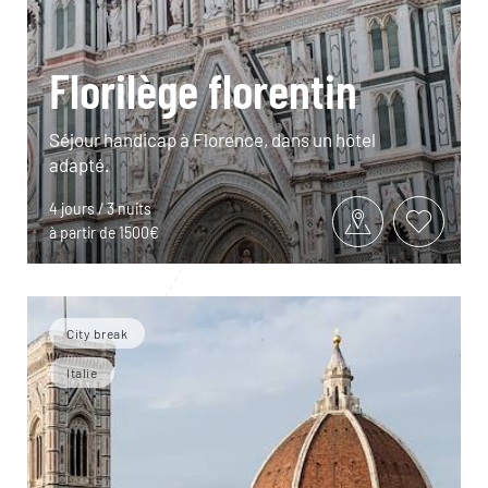
Florilège florentin
Séjour handicap à Florence, dans un hôtel
adapté.
4 jours / 3 nuits
à partir de 1500€
City break
Italie