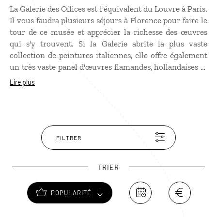
La Galerie des Offices est l'équivalent du Louvre à Paris.
Il vous faudra plusieurs séjours à Florence pour faire le
tour de ce musée et apprécier la richesse des œuvres
qui s'y trouvent. Si la Galerie abrite la plus vaste
collection de peintures italiennes, elle offre également
un très vaste panel d'œuvres flamandes, hollandaises et
allemandes. Botticelli, Michel-Ange, Raphaël, Fra
Lire plus
Filippo Lippi mais aussi Dührer et Memling sont mis à
l'honneur. Mais pour admirer ces chefs-d'œuvre, pensez
à réserver longtemps à l'avance pour éviter de faire la
queue de façon interminable le long du palais des
Médicis devenu musée. Avant de quitter la Galerie,
FILTRER
rendez-vous sur sa terrasse pour profiter d'une vue
imprenable sur les monuments de Florence !
TRIER
POPULARITÉ