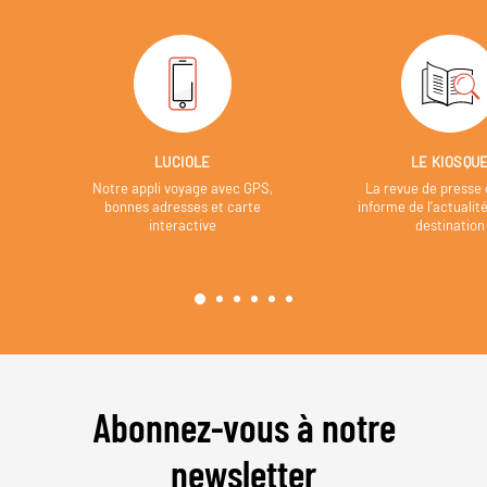
LUCIOLE
LE KIOSQU
Notre appli voyage avec GPS,
La revue de presse 
bonnes adresses et carte
informe de l’actualit
interactive
destination
Abonnez-vous à notre
newsletter