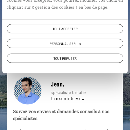
cookies vous acceptez. Vous pourrez modifier vos choix en
particulière ?
cliquant sur « gestion des cookies » en bas de page.
TOUT ACCEPTER
Balkans
Fuzine
Karlovac
PERSONNALISER
Château de Trakoscan
Gradec
Kumrovec
Cres
Iles croates
Krk
Chute d'eau
TOUT REFUSER
Jean,
spécialiste Croatie
Lire son interview
Suivez vos envies et demandez conseils à nos
spécialistes