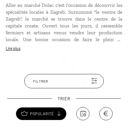
Aller au marché Dolac c'est l'occasion de découvrir les
spécialités locales à Zagreb. Surnommé "le ventre de
Zagreb", le marché se trouve dans le centre de la
capitale croate. Ouvert tous les jours, il rassemble
fermiers et artisans venus vendre leur production
locale. Une bonne occasion de faire le plein de
souvenirs. Vous reconnaîtrez aisément le marché avec
Lire plus
ses centaines de parasols rouge abritant commerçants
et chalands.
FILTRER
TRIER
POPULARITÉ