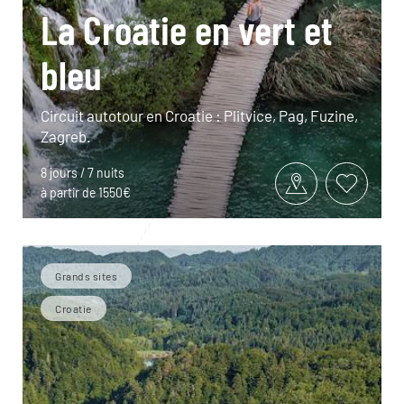
La Croatie en vert et
bleu
Circuit autotour en Croatie : Plitvice, Pag, Fuzine,
Zagreb.
8 jours / 7 nuits
à partir de 1550€
Grands sites
Croatie