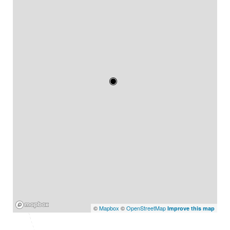
Mapbox
©
Mapbox
©
OpenStreetMap
Improve this map