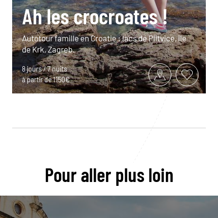
Ah les crocroates !
Autotour famille en Croatie : lacs de Plitvice, île
de Krk, Zagreb.
8 jours / 7 nuits
à partir de 1150€
Pour aller plus loin