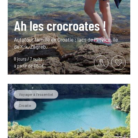
Ah les crocroates !
Autotour famille en Croatie : lacs de Plitvice, île
de Krk, Zagreb.
8 jours / 7 nuits
à partir de 1150€
Voyager à l’essentiel
Croatie