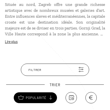
Située au nord, Zagreb offre une grande richesse
artistique avec de nombreux musées et galeries d’art.
Entre influences slaves et méditerranéennes, la capitale
croate est une destination idéale. Son originalité
majeure est de se diviser en trois parties. Gornji Grad, la
Ville Haute correspond à la zone la plus ancienne. Ce
quartier est né au 17ème siècle de la fusion de deux
Lire plus
villes : Gradec et Kaptol. Donji Grad, la Ville Basse a été
érigée au 19ème siècle sous influence austro-hongroise
et comporte de nombreux palais néoclassiques.
Aujourd'hui, émerge la ville nouvelle, portée par
l’inauguration en 2009 d’un Musée d'art contemporain,
FILTRER
le plus gros investissement culturel du pays.
TRIER
POPULARITÉ