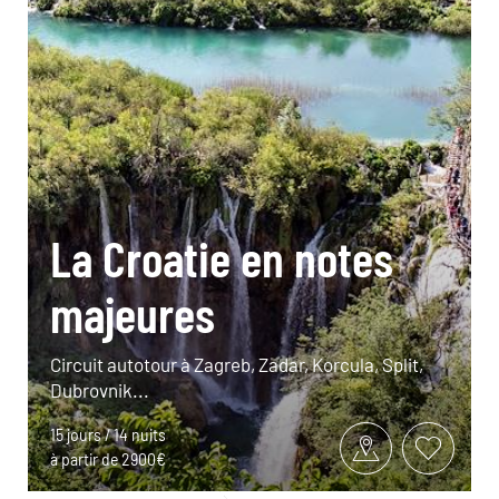
La Croatie en notes
majeures
Circuit autotour à Zagreb, Zadar, Korcula, Split,
Dubrovnik...
15 jours / 14 nuits
à partir de 2900€