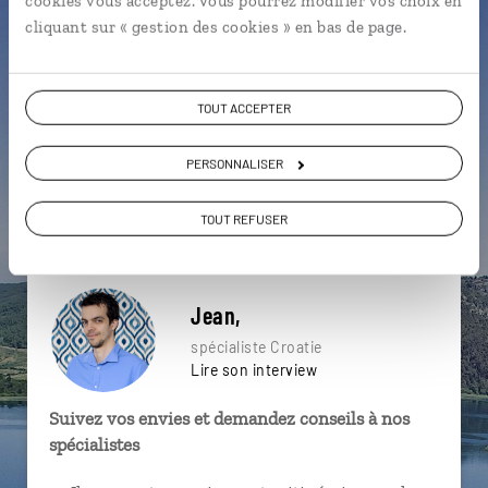
cookies vous acceptez. Vous pourrez modifier vos choix en
particulière ?
cliquant sur « gestion des cookies » en bas de page.
TOUT ACCEPTER
Balkans
Gradec
Karlovac
Dalmatie
PERSONNALISER
Iles croates
Kvarner
Zagreb
Marché Dolac
Palais Dioclétien
Cres
TOUT REFUSER
Jean,
spécialiste Croatie
Lire son interview
Suivez vos envies et demandez conseils à nos
spécialistes