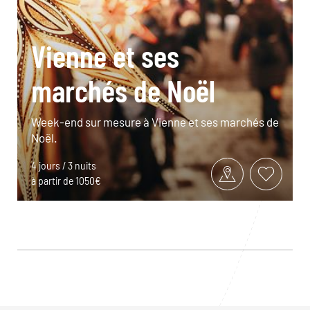
Vienne et ses
marchés de Noël
Week-end sur mesure à Vienne et ses marchés de
Noël.
4 jours / 3 nuits
à partir de 1050€