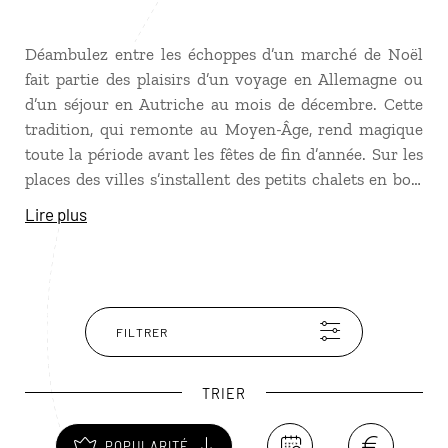
Déambulez entre les échoppes d’un marché de Noël
fait partie des plaisirs d’un voyage en Allemagne ou
d’un séjour en Autriche au mois de décembre. Cette
tradition, qui remonte au Moyen-Âge, rend magique
toute la période avant les fêtes de fin d’année. Sur les
places des villes s’installent des petits chalets en bois
qui vendent des objets artisanaux dans une ambiance
Lire plus
chaleureuse et un délicieux parfum de cannelle, de
pain d’épice et de vin chaud ! Au programme : chorale,
musique de chambre, illuminations colorées et
patinage comme à Munich, Dresde, Nuremberg,
Vienne ou encore Salzbourg pour les plus célèbres.
FILTRER
TRIER
POPULARITÉ