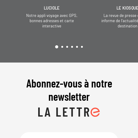
LUCIOLE
LE KIOSQU
Notre appli voyage avec GPS,
La revue de presse 
bonnes adresses et carte
informe de l’actualit
interactive
destination
Abonnez-vous à notre
newsletter