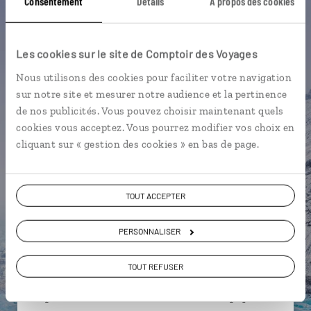
Consentement
Détails
À propos des cookies
Marchés de Noël en Allemagne et en Autriche
Noël
Palais de Schönbrunn
Danube
Les cookies sur le site de Comptoir des Voyages
Maison Hundertwasser
Neige
Nous utilisons des cookies pour faciliter votre navigation
sur notre site et mesurer notre audience et la pertinence
Palais de la Hofburg
Ring
de nos publicités. Vous pouvez choisir maintenant quels
cookies vous acceptez. Vous pourrez modifier vos choix en
cliquant sur « gestion des cookies » en bas de page.
Morgane,
spécialiste Autriche
TOUT ACCEPTER
Lire son interview
Suivez vos envies et demandez conseils à nos
PERSONNALISER
spécialistes
TOUT REFUSER
Ils sauront organiser votre itinéraire au plus
près de vos envies et de la réalité du pays.