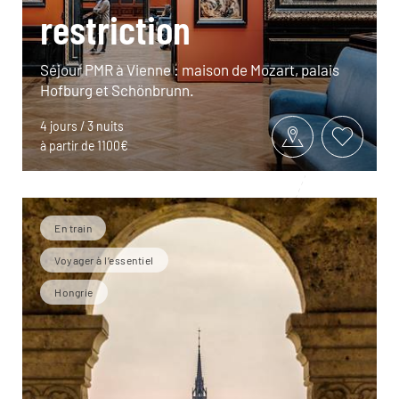
restriction
Séjour PMR à Vienne : maison de Mozart, palais
Hofburg et Schönbrunn.
4 jours / 3 nuits
à partir de 1100€
En train
Voyager à l’essentiel
Hongrie