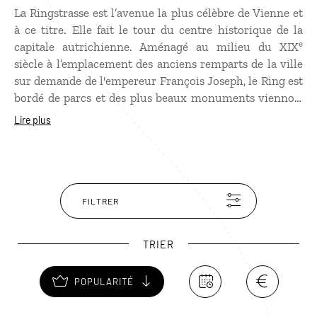
La Ringstrasse est l’avenue la plus célèbre de Vienne et
à ce titre. Elle fait le tour du centre historique de la
e
capitale autrichienne. Aménagé au milieu du XIX
siècle à l’emplacement des anciens remparts de la ville
sur demande de l'empereur François Joseph, le Ring est
bordé de parcs et des plus beaux monuments viennois
comme l’Opéra, la Hofburg, le Parlement, l’Hôtel de
Lire plus
ville, le musée des Beaux-Arts, le théâtre national… Un
tram touristique parcours le Ring tout en informant les
passagers sur les bâtiments situés le long du trajet.
FILTRER
TRIER
POPULARITÉ