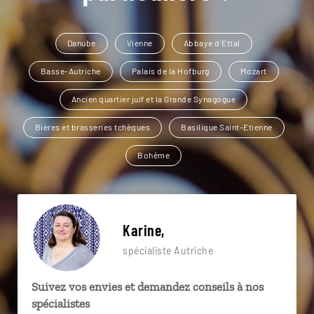
Danube
Vienne
Abbaye d'Ettal
Basse-Autriche
Palais de la Hofburg
Mozart
Ancien quartier juif et la Grande Synagogue
Bières et brasseries tchèques
Basilique Saint-Etienne
Bohême
Karine,
spécialiste Autriche
Suivez vos envies et demandez conseils à nos
spécialistes