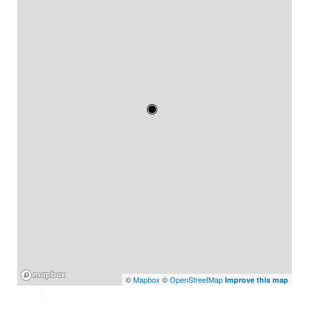
Mapbox
©
Mapbox
©
OpenStreetMap
Improve this map