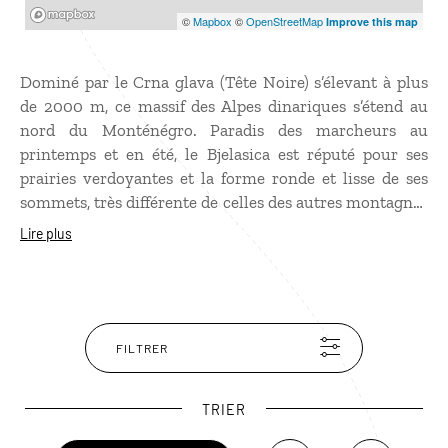
Mapbox
©
Mapbox
©
OpenStreetMap
Improve this map
Dominé par le Crna glava (Tête Noire) s’élevant à plus
de 2000 m, ce massif des Alpes dinariques s’étend au
nord du Monténégro. Paradis des marcheurs au
printemps et en été, le Bjelasica est réputé pour ses
prairies verdoyantes et la forme ronde et lisse de ses
sommets, très différente de celles des autres montagnes
du Monténégro. Ses sentiers de randonnées, ses
Lire plus
nombreux lacs glaciaires, dont le plus connu est celui
de Biograd, ses rivières mais aussi son habitat
traditionnel, les katun (sorte de cabanes en bois), en
font une destination sportive mais aussi culturelle.
FILTRER
TRIER