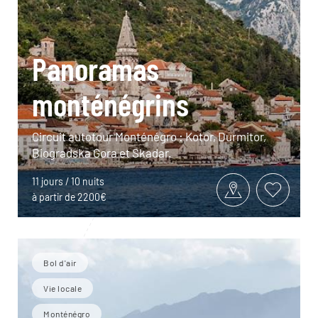
Panoramas
monténégrins
Circuit autotour Monténégro : Kotor, Durmitor,
Biogradska Gora et Skadar.
11 jours / 10 nuits
à partir de 2200€
Bol d'air
Vie locale
Monténégro