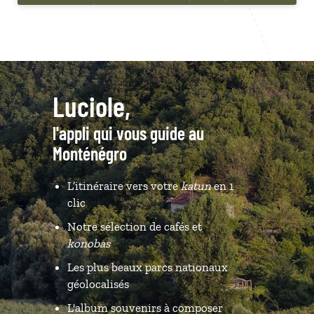
Luciole,
l'appli qui vous guide au
Monténégro
L’itinéraire vers votre
katun
en 1
clic
Notre sélection de cafés et
konobas
Les plus beaux parcs nationaux
géolocalisés
L'album souvenirs à composer