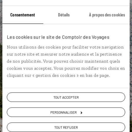
Cathédrale Saint-Tryphon
Forteresse Saint Jean
Consentement
Détails
À propos des cookies
Îlot de Sveti Djordje
Lac de Skadar
Lac Biograd
Parc national Biogradska Gora
Randonnée
Les cookies sur le site de Comptoir des Voyages
Black Lake
Nous utilisons des cookies pour faciliter votre navigation
sur notre site et mesurer notre audience et la pertinence
de nos publicités. Vous pouvez choisir maintenant quels
cookies vous acceptez. Vous pourrez modifier vos choix en
Catherine,
cliquant sur « gestion des cookies » en bas de page.
spécialiste Monténégro
Suivez vos envies et demandez conseils à nos
TOUT ACCEPTER
spécialistes
PERSONNALISER
Ils sauront organiser votre itinéraire au plus
près de vos envies et de la réalité du pays.
TOUT REFUSER