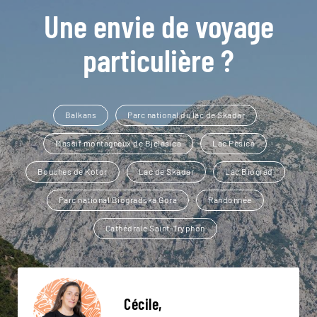
Une envie de voyage
particulière ?
Balkans
Parc national du lac de Skadar
Massif montagneux de Bjelasica
Lac Pesica
Bouches de Kotor
Lac de Skadar
Lac Biograd
Parc national Biogradska Gora
Randonnée
Cathédrale Saint-Tryphon
Cécile,