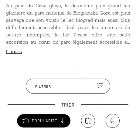
Au pied du Crna glava, le deuxième plus grand lac
glaciaire du parc national de Biogradska Gora est plus
sauvage que son voisin le lac Biograd mais aussi plus
difficilement accessible. Idéal pour les amateurs de
nature indomptée, le lac Pesica offre une belle
excursion au cœur du parc (également accessible en
4x4). Une petite hutte en bois traditionnelle, katun, se
Lire plus
trouve à proximité du lac, ouverte sur réservation aux
randonneurs qui souhaitent y passer la nuit.
FILTRER
TRIER
POPULARITÉ