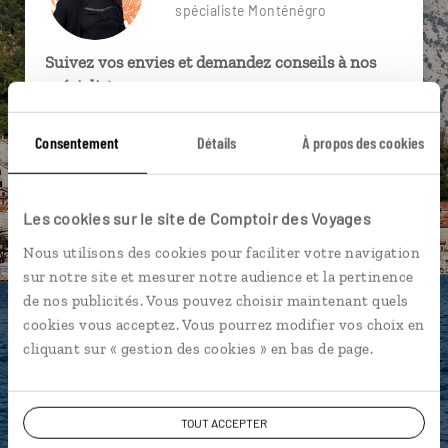
spécialiste Monténégro
Suivez vos envies et demandez conseils à nos
spécialistes
Ils sauront organiser votre itinéraire au plus
Consentement
Détails
À propos des cookies
près de vos envies et de la réalité du pays.
Échangez en face à face ou depuis nos studios
connectés en agence, mais aussi par email ou
Les cookies sur le site de Comptoir des Voyages
téléphone.
Nous utilisons des cookies pour faciliter votre navigation
Vous gardez le même interlocuteur avant,
sur notre site et mesurer notre audience et la pertinence
pendant et après votre voyage.
de nos publicités. Vous pouvez choisir maintenant quels
cookies vous acceptez. Vous pourrez modifier vos choix en
cliquant sur « gestion des cookies » en bas de page.
DEMANDER UN DEVIS
TOUT ACCEPTER
ou