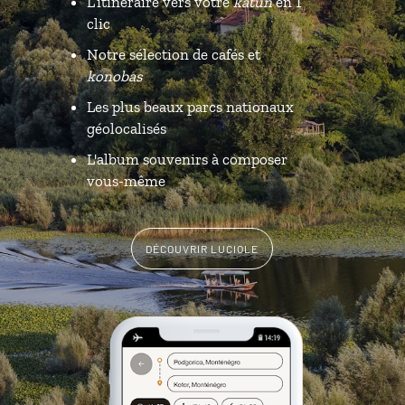
L’itinéraire vers votre
katun
en 1
clic
Notre sélection de cafés et
konobas
Les plus beaux parcs nationaux
géolocalisés
L'album souvenirs à composer
vous-même
DÉCOUVRIR LUCIOLE