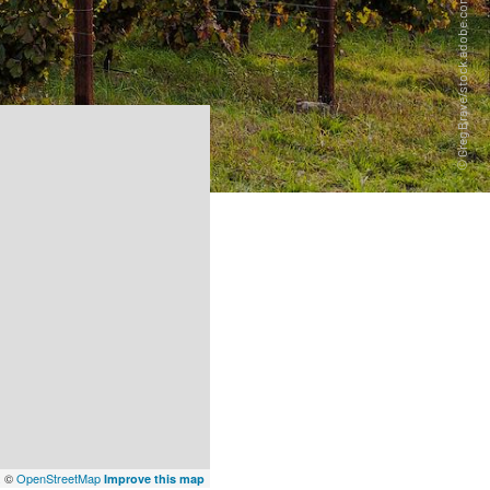
x
©
OpenStreetMap
Improve this map