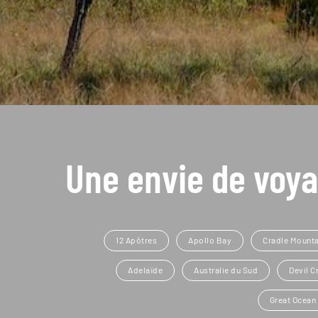
Une envie de voya
12 Apôtres
Apollo Bay
Cradle Mounta
Adelaïde
Australie du Sud
Devil C
Great Ocean