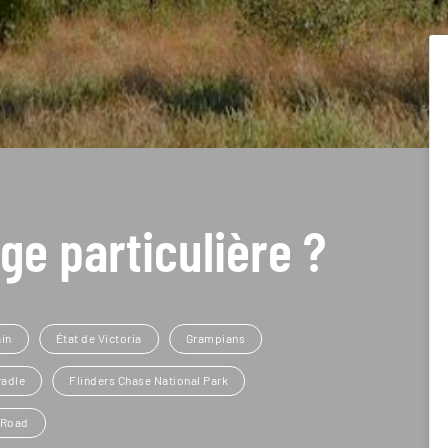
ge particulière ?
in
État de Victoria
Grampians
radle
Flinders Chase National Park
 Road