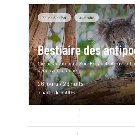
Faune & safari
Australie
Bestiaire des antip
Circuit autotour du Sud-Est australien à la 
découvrir la faune.
26 jours / 23 nuits
à partir de 5500€