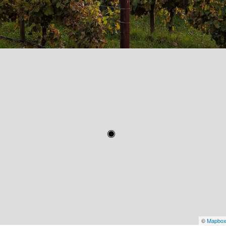
©
Mapbo