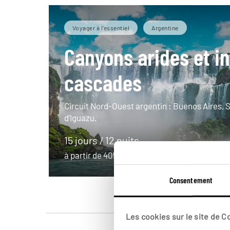
Voyager à l’essentiel
Argentine
Canyons arides et i
cascades
Circuit Nord-Ouest argentin : Buenos Aires, S
d’Iguazu.
15 jours / 12 nuits
à partir de 4050€
Consentement
Les cookies sur le site de 