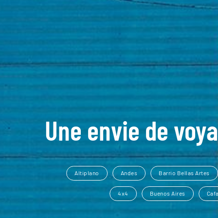
Une envie de voya
Altiplano
Andes
Barrio Bellas Artes
4x4
Buenos Aires
Caf