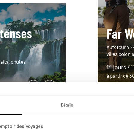
ntenses
Far W
Autotour 4 ×
villes coloni
alta, chutes
14 jours / 1
à partir de 
Détails
Comptoir des Voyages