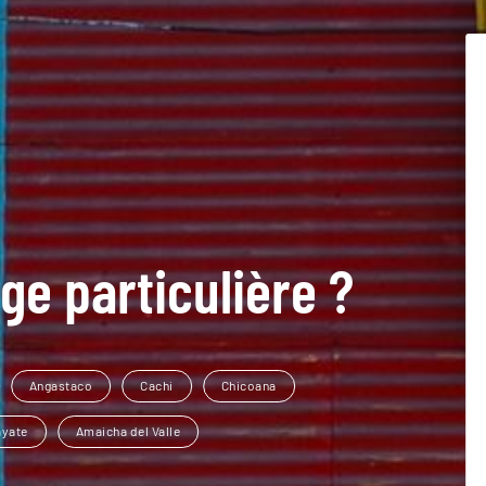
ge particulière ?
Angastaco
Cachi
Chicoana
ayate
Amaicha del Valle