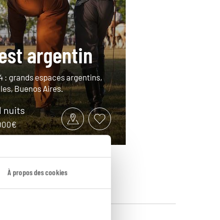
est argentin
 4 : grands espaces argentins,
ales, Buenos Aires.
1 nuits
3000€
À propos des cookies