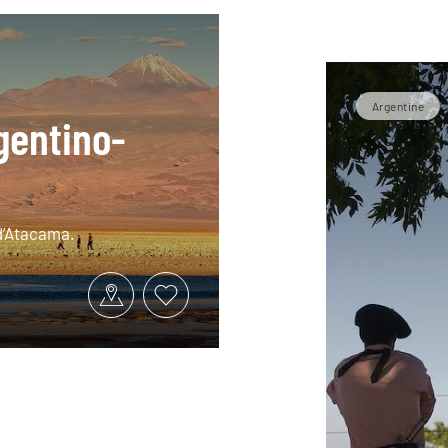
Argentine
gentino-
 d’Atacama.