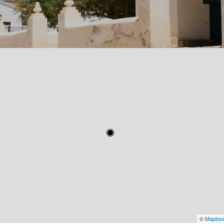
©
Mapbo