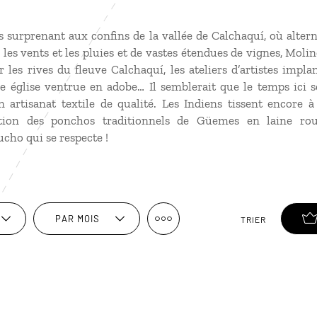
 surprenant aux confins de la vallée de Calchaquí, où altern
 les vents et les pluies et de vastes étendues de vignes, Molin
 les rives du fleuve Calchaquí, les ateliers d’artistes impl
e église ventrue en adobe… Il semblerait que le temps ici se
 artisanat textile de qualité. Les Indiens tissent encore à
tion des ponchos traditionnels de Güemes en laine roug
ucho qui se respecte !
PAR MOIS
TRIER