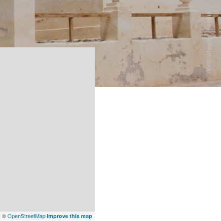
x
©
OpenStreetMap
Improve this map