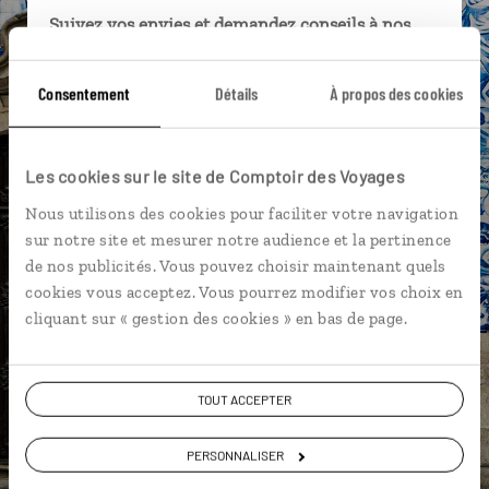
Suivez vos envies et demandez conseils à nos
spécialistes
Consentement
Détails
À propos des cookies
Ils sauront organiser votre itinéraire au plus
près de vos envies et de la réalité du pays.
Échangez en face à face ou depuis nos studios
Les cookies sur le site de Comptoir des Voyages
connectés en agence, mais aussi par email ou
téléphone.
Nous utilisons des cookies pour faciliter votre navigation
sur notre site et mesurer notre audience et la pertinence
Vous gardez le même interlocuteur avant,
de nos publicités. Vous pouvez choisir maintenant quels
pendant et après votre voyage.
cookies vous acceptez. Vous pourrez modifier vos choix en
cliquant sur « gestion des cookies » en bas de page.
DEMANDER UN DEVIS
TOUT ACCEPTER
ou
PERSONNALISER
Construisez votre voyage avec un spécialiste Portugal