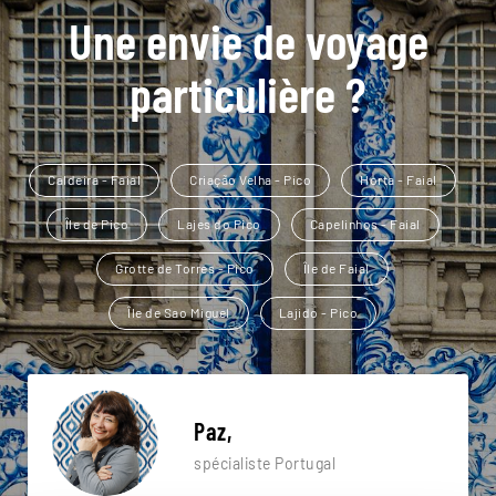
Une envie de voyage
particulière ?
Caldeira - Faial
Criação Velha - Pico
Horta - Faial
Île de Pico
Lajes do Pico
Capelinhos - Faial
Grotte de Torres - Pico
Île de Faial
Île de Sao Miguel
Lajido - Pico
Paz,
spécialiste Portugal