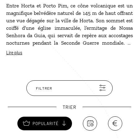
Entre Horta et Porto Pim, ce cône volcanique est un
magnifique belvédère naturel de 145 m de haut offrant
une vue dégagée sur la ville de Horta. Son sommet est
coiffé d’une église immaculée, l’ermitage de Nossa
Senhora da Guia, qui servait de repère aux accostages
nocturnes pendant la Seconde Guerre mondiale. Le
Monte da Guia est accessible en voiture mais c’est
Lire plus
surtout le but d’une agréable promenade à pied à
travers les pentes de cet ancien volcan couvert de
bruyère.
FILTRER
TRIER
POPULARITÉ