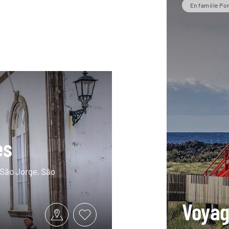
En famille Po
es
, São Jorge, São
Voyag