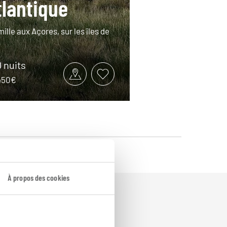
tlantique
mille aux Açores, sur les îles de
.
0 nuits
2450€
À propos des cookies