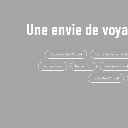
Une envie de voya
Caloura - Sao Miguel
Église de Santa Barb
Horta - Faial
Île de Pico
Caldeira - Faia
Île de Sao Miguel