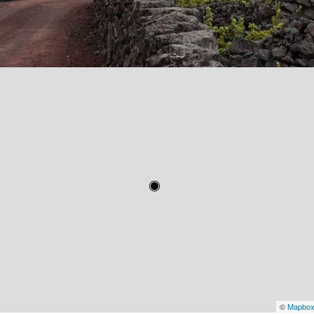
©
Mapbo