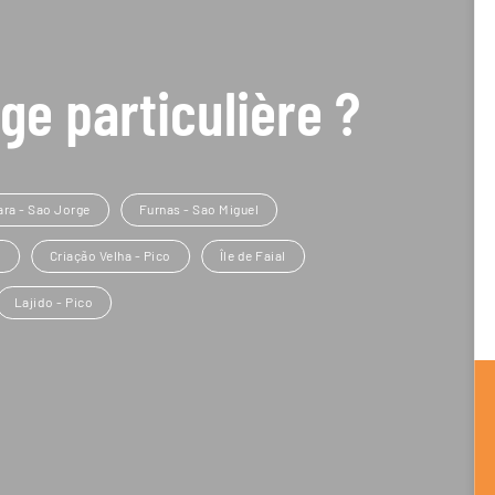
ge particulière ?
ara - Sao Jorge
Furnas - Sao Miguel
l
Criação Velha - Pico
Île de Faial
Lajido - Pico