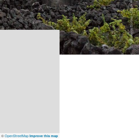
x
©
OpenStreetMap
Improve this map