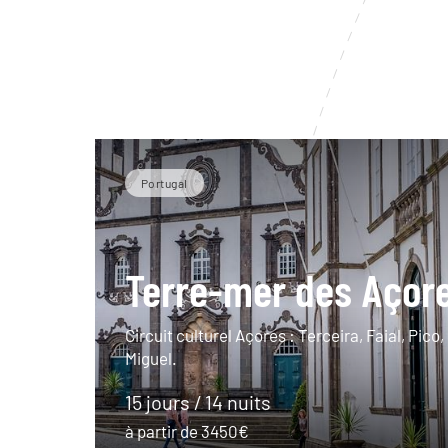
Portugal
Terre-mer des Açor
Circuit culturel Açores : Terceira, Faial, Pico
Miguel.
15 jours / 14 nuits
à partir de 3450€