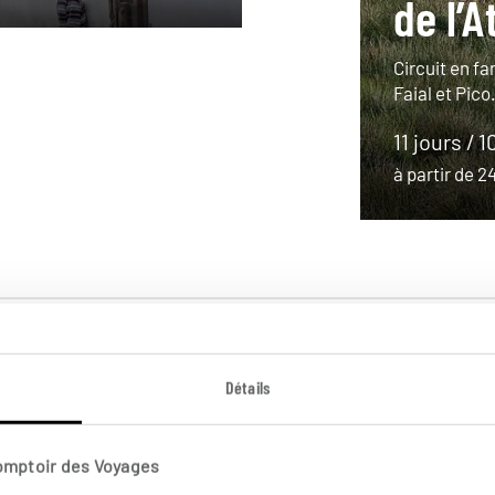
de l’A
Circuit en fa
Faial et Pico
11 jours / 1
à partir de 
Détails
Comptoir des Voyages