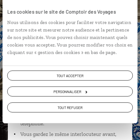
Île de Faial
Île de Sao Jorge
Les cookies sur le site de Comptoir des Voyages
Nous utilisons des cookies pour faciliter votre navigation
sur notre site et mesurer notre audience et la pertinence
de nos publicités. Vous pouvez choisir maintenant quels
Nathalie,
cookies vous acceptez. Vous pourrez modifier vos choix en
cliquant sur « gestion des cookies » en bas de page.
spécialiste Portugal
Suivez vos envies et demandez conseils à nos
TOUT ACCEPTER
spécialistes
Ils sauront organiser votre itinéraire au plus
PERSONNALISER
près de vos envies et de la réalité du pays.
TOUT REFUSER
Échangez en face à face ou depuis nos studios
connectés en agence, mais aussi par email ou
téléphone.
Vous gardez le même interlocuteur avant,