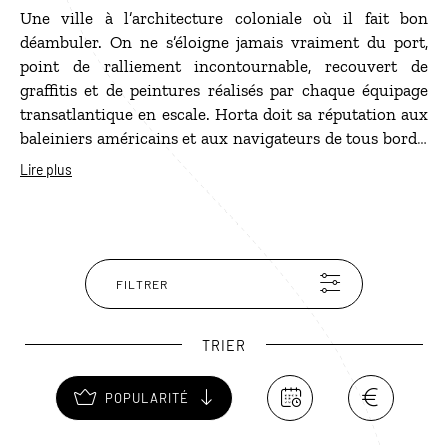
Une ville à l’architecture coloniale où il fait bon
déambuler. On ne s’éloigne jamais vraiment du port,
point de ralliement incontournable, recouvert de
graffitis et de peintures réalisés par chaque équipage
transatlantique en escale. Horta doit sa réputation aux
baleiniers américains et aux navigateurs de tous bords.
Ils se retrouvent depuis des décennies au Peter Café
Lire plus
Sport, véritable institution, où vous boirez une bière
sans oublier de jeter un œil aux sculptures réalisées sur
des dents de baleines ! Les férus d’histoire feront un
petit tour par le musée de Horta pour en savoir plus sur
la ville et découvrir son étonnante collection d’objets
FILTRER
en moelle de figuier.
TRIER
POPULARITÉ