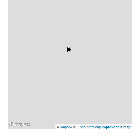
Mapbox
©
Mapbox
©
OpenStreetMap
Improve this map