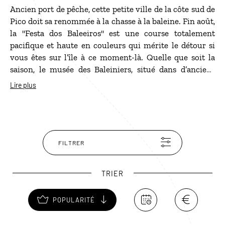
Ancien port de pêche, cette petite ville de la côte sud de
Pico doit sa renommée à la chasse à la baleine. Fin août,
la "Festa dos Baleeiros" est une course totalement
pacifique et haute en couleurs qui mérite le détour si
vous êtes sur l’île à ce moment-là. Quelle que soit la
saison, le musée des Baleiniers, situé dans d’anciens
hangars à bateaux, retrace l’activité baleinière, avec
Lire plus
films à l’appui (âmes sensibles s’abstenir). C’est
également à Lajes do Pico que se trouve "Espaço
Talassa", la première base d'observation et d'étude de
cétacés des Açores, qui propose des sorties en mer.
FILTRER
TRIER
POPULARITÉ