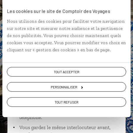
Île de Faial
Île de Sao Jorge
Les cookies sur le site de Comptoir des Voyages
Nous utilisons des cookies pour faciliter votre navigation
sur notre site et mesurer notre audience et la pertinence
de nos publicités. Vous pouvez choisir maintenant quels
Ambre,
cookies vous acceptez. Vous pourrez modifier vos choix en
cliquant sur « gestion des cookies » en bas de page.
spécialiste Portugal
Suivez vos envies et demandez conseils à nos
TOUT ACCEPTER
spécialistes
Ils sauront organiser votre itinéraire au plus
PERSONNALISER
près de vos envies et de la réalité du pays.
TOUT REFUSER
Échangez en face à face ou depuis nos studios
connectés en agence, mais aussi par email ou
téléphone.
Vous gardez le même interlocuteur avant,