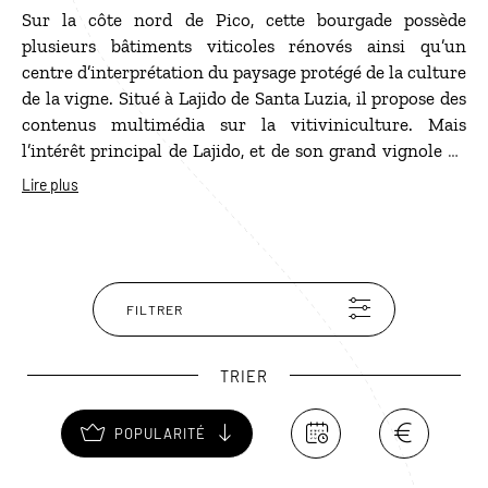
Sur la côte nord de Pico, cette bourgade possède
plusieurs bâtiments viticoles rénovés ainsi qu’un
centre d’interprétation du paysage protégé de la culture
de la vigne. Situé à Lajido de Santa Luzia, il propose des
contenus multimédia sur la vitiviniculture. Mais
l’intérêt principal de Lajido, et de son grand vignole de
Lajido da Criaçäo Valha, est d’offrir les plus beaux
Lire plus
panoramas viticoles de l'île. Un moulin à vent restauré
permet de prendre un peu de hauteur pour mieux
apprécier l'étendue et la beauté de ce paysage
magnifique.
FILTRER
TRIER
POPULARITÉ