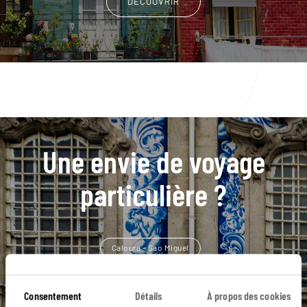
DÉCOUVRIR
Une envie de voyage
particulière ?
Caloura - Sao Miguel
Église de Santa Barbara - Sao Jorge
Furnas - Sao Miguel
Consentement
Détails
À propos des cookies
Horta - Faial
Île de Pico
Caldeira - Faial