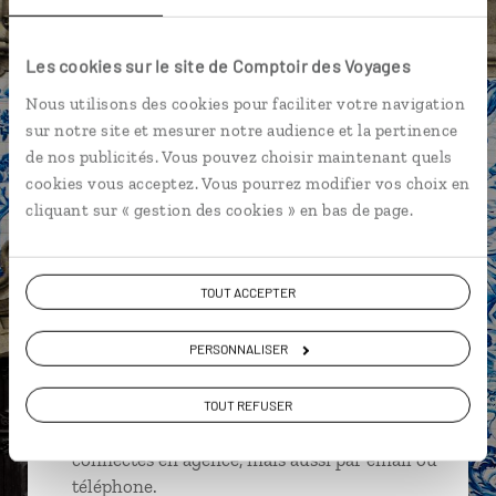
Criação Velha - Pico
Île de Faial
Île de Sao Miguel
Les cookies sur le site de Comptoir des Voyages
Lajido - Pico
Nous utilisons des cookies pour faciliter votre navigation
sur notre site et mesurer notre audience et la pertinence
de nos publicités. Vous pouvez choisir maintenant quels
cookies vous acceptez. Vous pourrez modifier vos choix en
Marine,
cliquant sur « gestion des cookies » en bas de page.
spécialiste Portugal
Lire son interview
Suivez vos envies et demandez conseils à nos
TOUT ACCEPTER
spécialistes
PERSONNALISER
Ils sauront organiser votre itinéraire au plus
près de vos envies et de la réalité du pays.
TOUT REFUSER
Échangez en face à face ou depuis nos studios
connectés en agence, mais aussi par email ou
téléphone.