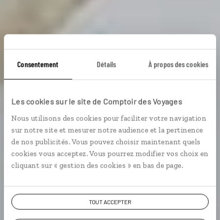
Tuques et boules de
Consentement
Détails
À propos des cookies
neige
Les cookies sur le site de Comptoir des Voyages
Nous utilisons des cookies pour faciliter votre navigation
Autotour canadien en famille : Montréal, Sainte-
sur notre site et mesurer notre audience et la pertinence
Christine-d ’Auvergne, Québec.
de nos publicités. Vous pouvez choisir maintenant quels
cookies vous acceptez. Vous pourrez modifier vos choix en
En famille
cliquant sur « gestion des cookies » en bas de page.
TOUT ACCEPTER
Voir les 544 avis sur les voyages au Canada