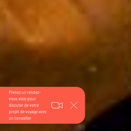
Prenez un rendez-
vous visio pour
discuter de votre
projet de voyage avec
un conseiller