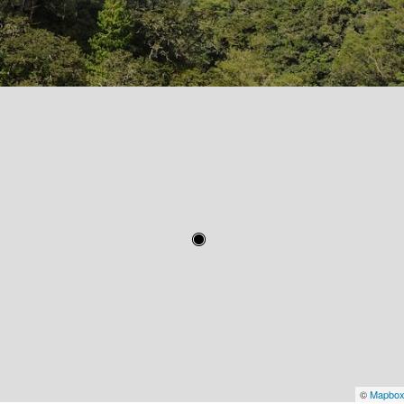
©
Mapbo