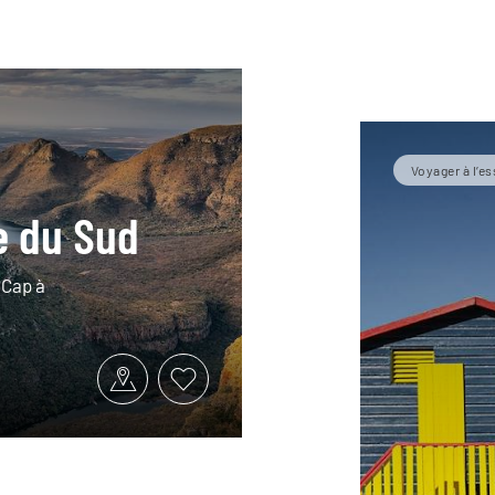
Voyager à l’es
e du Sud
 Cap à