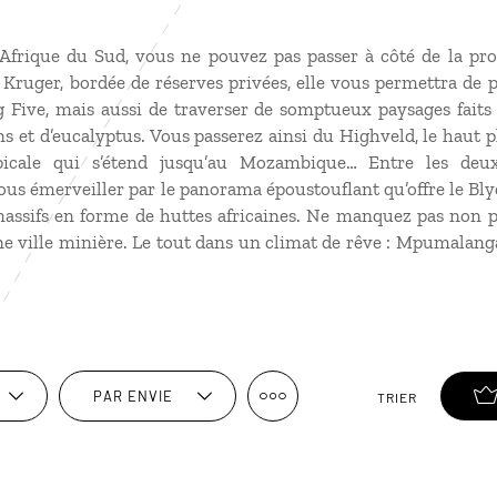
 Afrique du Sud, vous ne pouvez pas passer à côté de la p
Kruger, bordée de réserves privées, elle vous permettra de p
 Five, mais aussi de traverser de somptueux paysages faits d
ns et d’eucalyptus. Vous passerez ainsi du Highveld, le haut 
picale qui s’étend jusqu’au Mozambique… Entre les de
us émerveiller par le panorama époustouflant qu’offre le Bl
assifs en forme de huttes africaines. Ne manquez pas non pl
ne ville minière. Le tout dans un climat de rêve : Mpumalanga 
PAR ENVIE
TRIER