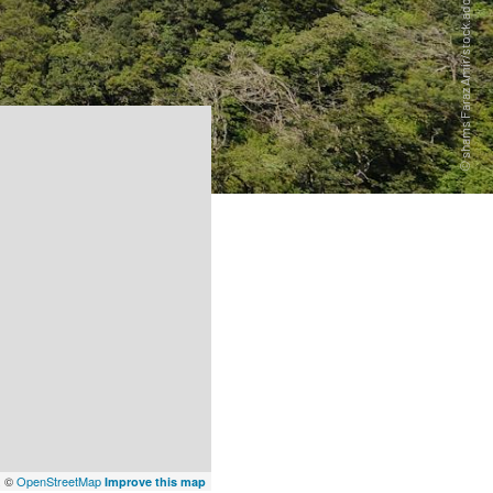
x
©
OpenStreetMap
Improve this map