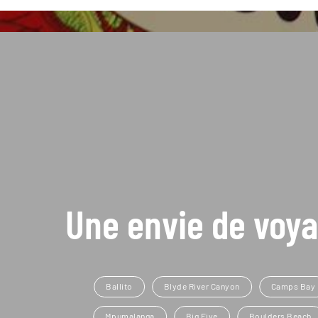
Une envie de voya
Ballito
Blyde River Canyon
Camps Bay
Mpumalanga
Big Five
Boulders Beach