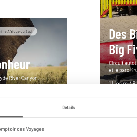
Des B
ille Afrique du Sud
Big F
onheur
Circuit auto
et le parc Kr
Blyde River Canyon,
11 jours / 8
à partir de 
Détails
Comptoir des Voyages