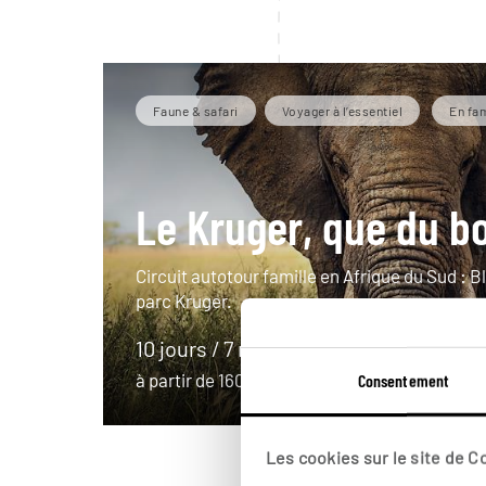
Faune & safari
Voyager à l’essentiel
En fam
Le Kruger, que du b
Circuit autotour famille en Afrique du Sud : 
parc Kruger.
10 jours / 7 nuits
à partir de 1600€
Consentement
Les cookies sur le site de 