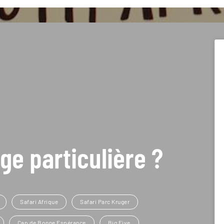
ge particulière ?
Safari Afrique
Safari Parc Kruger
Cap de Bonne Espérance
Big Five