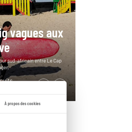
ig vagues aux
ive
tour sud-africain entre Le Cap
uger.
 nuits
2400€
À propos des cookies