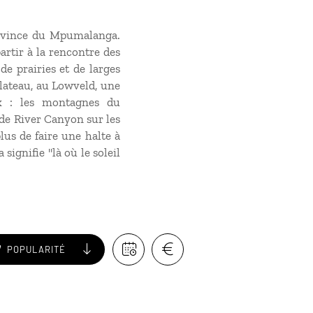
rovince du Mpumalanga.
artir à la rencontre des
e prairies et de larges
plateau, au Lowveld, une
ux : les montagnes du
yde River Canyon sur les
us de faire une halte à
signifie "là où le soleil
POPULARITÉ