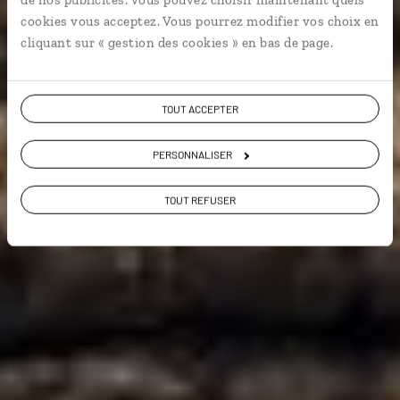
cookies vous acceptez. Vous pourrez modifier vos choix en
En famille
Faune & safari
Voyager à l’essentiel
cliquant sur « gestion des cookies » en bas de page.
Voir les 247 avis sur les voyages en Afrique
TOUT ACCEPTER
du Sud
PERSONNALISER
VOIR LA GALERIE PHOTOS
TOUT REFUSER