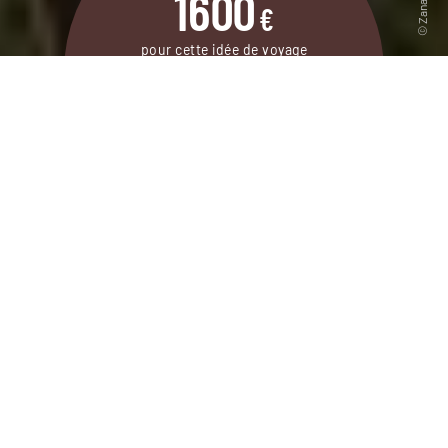
1600
€
pour cette idée de voyage
10 jours / 7 nuits
DEMANDER UN DEVIS
Autotour en famille à l’intérieur du parc
Kruger, en dormant à différents endroits
pour voir un maximum d’animaux.
Le plus beau des parcs pour les plus beaux des