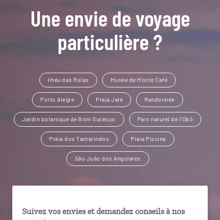
Une envie de voyage
particulière ?
Ilhéu das Rolas
Musée de Monte Café
Porto Alegre
Praia Jalé
Randonnée
Jardin botanique de Bom Sucesso
Parc naturel de l’Obô
Praia dos Tamarindos
Praia Piscina
São João dos Angolares
Suivez vos envies et demandez conseils à nos