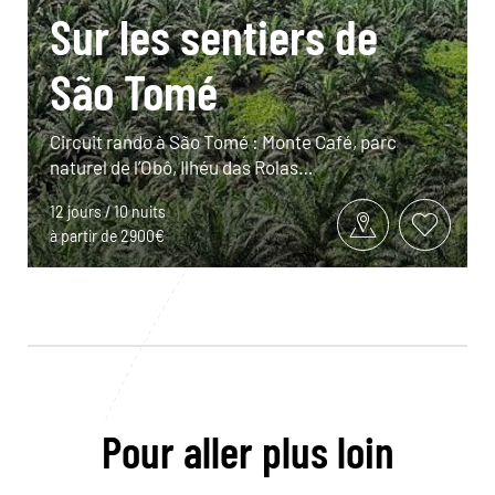
Sur les sentiers de
São Tomé
Circuit rando à São Tomé : Monte Café, parc
naturel de l’Obô, Ilhéu das Rolas…
12 jours / 10 nuits
à partir de 2900€
Pour aller plus loin