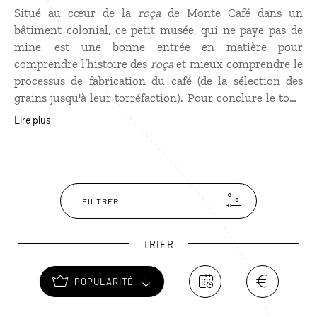
Situé au cœur de la
roça
de Monte Café dans un
bâtiment colonial, ce petit musée, qui ne paye pas de
mine, est une bonne entrée en matière pour
comprendre l’histoire des
roça
et mieux comprendre le
processus de fabrication du café (de la sélection des
grains jusqu'à leur torréfaction). Pour conclure le tour,
une tasse de café produit sur place est offerte aux
Lire plus
visiteurs.
FILTRER
TRIER
POPULARITÉ