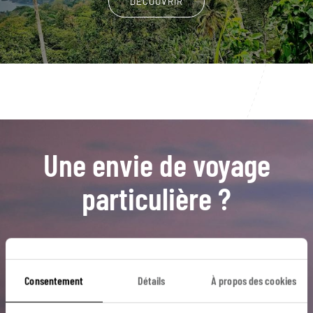
DÉCOUVRIR
Une envie de voyage
particulière ?
Parc naturel de l’Obô
São Tomé
Porto Alegre
Consentement
Détails
À propos des cookies
Neves
Ilhéu das Rolas
Jardin botanique de Bom Sucesso