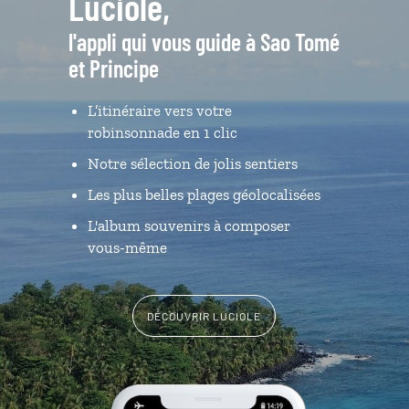
Luciole,
l'appli qui vous guide à Sao Tomé
et Principe
L’itinéraire vers votre
robinsonnade en 1 clic
Notre sélection de jolis sentiers
Les plus belles plages géolocalisées
L'album souvenirs à composer
vous-même
DÉCOUVRIR LUCIOLE