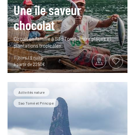
Une île saveur
chocolat
Circuit en famille à São Tomé, entre plages et
plantations tropicales.
11 jours / 9 nuits
à partir de 2250€
Activités nature
Sao Tomé et Principe