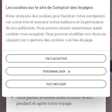
Les cookies sur le site de Comptoir des Voyages
Praia dos Tamarindos
Praia Piscina
Nous utilisons des cookies pour faciliter votre navigation
São João dos Angolares
Praia Jalé
sur notre site et mesurer notre audience et la pertinence
de nos publicités. Vous pouvez choisir maintenant quels
cookies vous acceptez. Vous pourrez modifier vos choix en
cliquant sur « gestion des cookies » en bas de page.
Suivez vos envies et demandez conseils à nos
spécialistes
TOUT ACCEPTER
Ils sauront organiser votre itinéraire au plus
près de vos envies et de la réalité du pays.
PERSONNALISER
Échangez en face à face ou depuis nos studios
connectés en agence, mais aussi par email ou
TOUT REFUSER
téléphone.
Vous gardez le même interlocuteur avant,
pendant et après votre voyage.