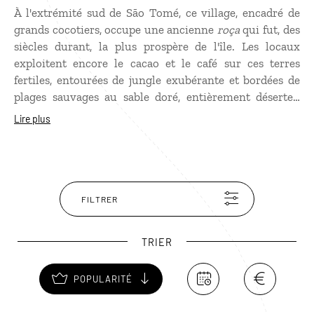
À l'extrémité sud de São Tomé, ce village, encadré de
grands cocotiers, occupe une ancienne
roça
qui fut, des
siècles durant, la plus prospère de l'île. Les locaux
exploitent encore le cacao et le café sur ces terres
fertiles, entourées de jungle exubérante et bordées de
plages sauvages au sable doré, entièrement désertes,
comme la paradisiaque Praia Inhame. Si vous avez
Lire plus
toujours rêvé de fouler le centre du monde, Porto
Alegre vous permettra d'accéder, en quelques minutes
de bateau, à l'Ilheu das Rolas, une ravissante île
miniature où se trouve le fameux point zéro, à
l'intersection de la ligne de l'équateur et du méridien de
FILTRER
Greenwich.
TRIER
POPULARITÉ