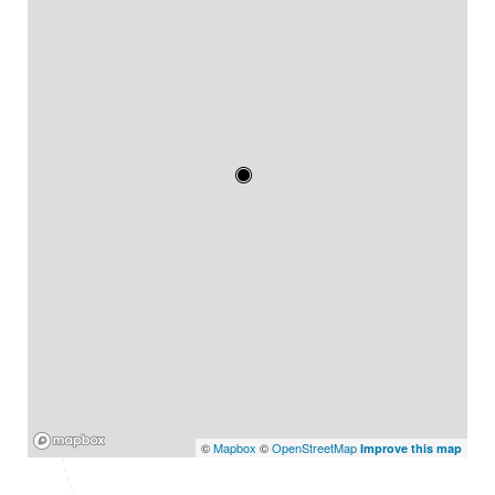
Mapbox
©
Mapbox
©
OpenStreetMap
Improve this map