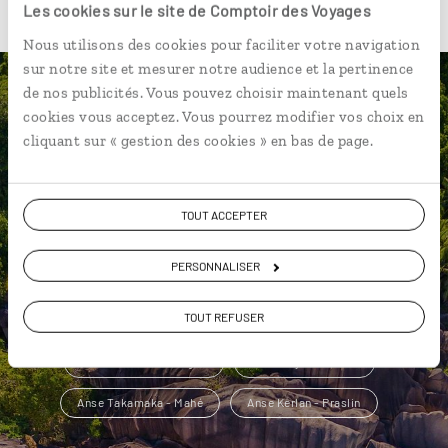
Les cookies sur le site de Comptoir des Voyages
Nous utilisons des cookies pour faciliter votre navigation
sur notre site et mesurer notre audience et la pertinence
de nos publicités. Vous pouvez choisir maintenant quels
Une envie de voyage
cookies vous acceptez. Vous pourrez modifier vos choix en
cliquant sur « gestion des cookies » en bas de page.
particulière ?
TOUT ACCEPTER
Anse Côte d'Or - Praslin
Anse La Blague - Praslin
PERSONNALISER
Anse Possession - Praslin
Anse Coco - La Digue
TOUT REFUSER
Anse Kerlan - Praslin
Anse Lazio - Praslin
Anse Marron - La Digue
Anse Royale - Mahé
Anse Takamaka - Mahé
Anse Kerlan - Praslin