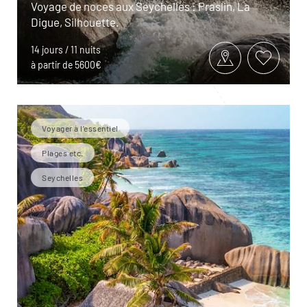
Voyage de noces aux Seychelles : Praslin, La
Digue, Silhouette.
14 jours / 11 nuits
à partir de 5600€
Voyager à l’essentiel
Plages etc.
Seychelles