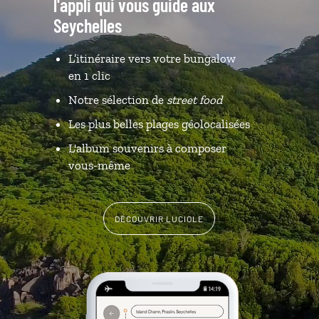
l'appli qui vous guide aux
Seychelles
L’itinéraire vers votre bungalow
en 1 clic
Notre sélection de
street food
Les plus belles plages géolocalisées
L'album souvenirs à composer
vous-même
DÉCOUVRIR LUCIOLE