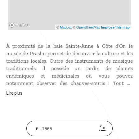
Mapbox
©
Mapbox
©
OpenStreetMap
Improve this map
À proximité de la baie Sainte-Anne à Côte d’Or, le
musée de Praslin permet de découvrir la culture et les
traditions locales. Outre des instruments de musique
traditionnels, il possède un jardin de plantes
endémiques et médicinales où vous pouvez
notamment observer des chauves-souris ! Tout en
dégustant un thé à la citronnelle ou un jus de fruits
Lire plus
frais, vous avez la possibilité d’apprendre à décortiquer
une noix de coco ou de griller des fruits à pain.
FILTRER