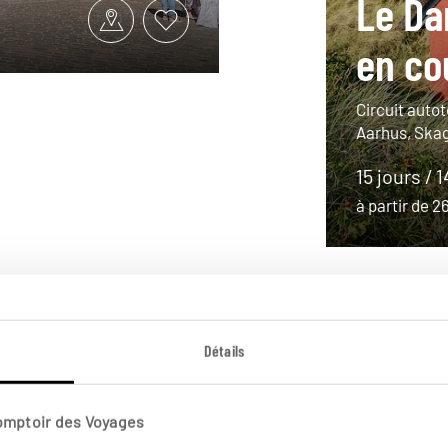
Le Da
en co
Circuit aut
Aarhus, Skag
15 jours / 
à partir de 
Détails
Comptoir des Voyages