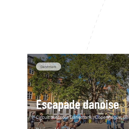
Danemark
Escapade danoise
Circuit autotour Danemark : Copenhague, Gill