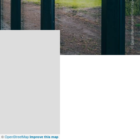
x
©
OpenStreetMap
Improve this map