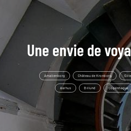
Une envie de voya
Amalienborg
Château de Kronborg
Gill
Aarhus
Billund
Copenhague