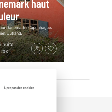
nemark haut
uleur
otour Danemark : Copenhague,
en, Jutland.
14 nuits
2620€
À propos des cookies