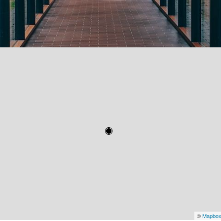
©
Mapbo