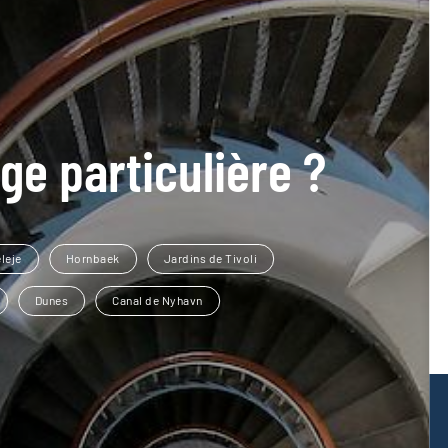
ge particulière ?
eleje
Hornbaek
Jardins de Tivoli
Dunes
Canal de Nyhavn