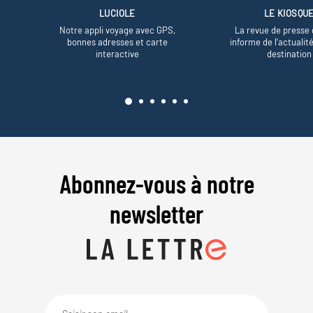
LUCIOLE
LE KIOSQU
Notre appli voyage avec GPS,
La revue de presse 
bonnes adresses et carte
informe de l’actualit
interactive
destination
Abonnez-vous à notre
newsletter