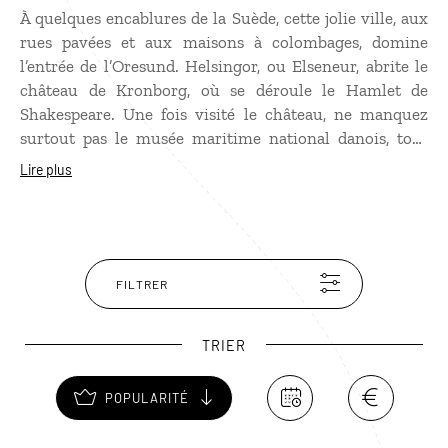
À quelques encablures de la Suède, cette jolie ville, aux
rues pavées et aux maisons à colombages, domine
l’entrée de l’Oresund. Helsingor, ou Elseneur, abrite le
château de Kronborg, où se déroule le Hamlet de
Shakespeare. Une fois visité le château, ne manquez
surtout pas le musée maritime national danois, tout
proche. Construit 7 mètres en dessous du niveau de la
Lire plus
mer avec trois ponts en acier sur deux niveaux
différents, il vaut le coup d’œil. Autre musée à
découvrir d’urgence, le Louisiana, à quelques
kilomètres de la ville en bord de mer. Lové dans un parc
arboré, il abrite l’une des plus grandes collections d’art
FILTRER
contemporain de Scandinavie.
TRIER
POPULARITÉ