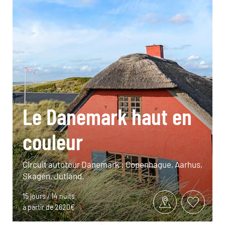
Le Danemark haut en
couleur
Circuit autotour Danemark : Copenhague, Aarhus,
Skagen, Jutland.
15 jours / 14 nuits
à partir de 2620€