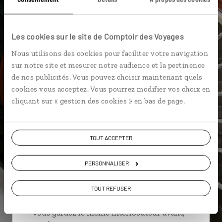
Canal de Nyhavn
Les cookies sur le site de Comptoir des Voyages
Nous utilisons des cookies pour faciliter votre navigation
sur notre site et mesurer notre audience et la pertinence
David,
de nos publicités. Vous pouvez choisir maintenant quels
spécialiste Danemark
cookies vous acceptez. Vous pourrez modifier vos choix en
cliquant sur « gestion des cookies » en bas de page.
Suivez vos envies et demandez conseils à nos
spécialistes
TOUT ACCEPTER
Ils sauront organiser votre itinéraire au plus
près de vos envies et de la réalité du pays.
PERSONNALISER
Échangez en face à face ou depuis nos studios
connectés en agence, mais aussi par email ou
TOUT REFUSER
téléphone.
Vous gardez le même interlocuteur avant,