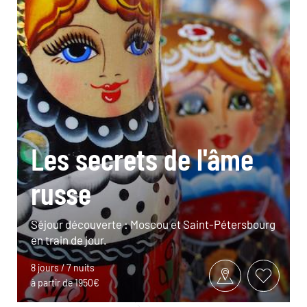
Les secrets de l'âme
russe
Séjour découverte : Moscou et Saint-Pétersbourg
en train de jour.
8 jours / 7 nuits
à partir de 1950€