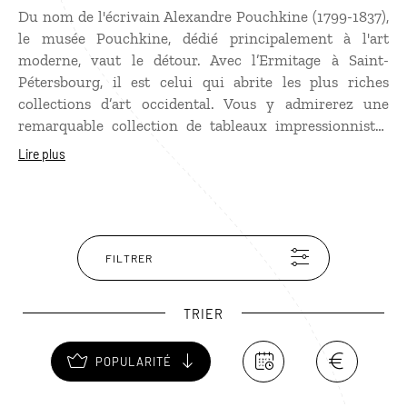
Du nom de l'écrivain Alexandre Pouchkine (1799-1837),
le musée Pouchkine, dédié principalement à l'art
moderne, vaut le détour. Avec l’Ermitage à Saint-
Pétersbourg, il est celui qui abrite les plus riches
collections d’art occidental. Vous y admirerez une
remarquable collection de tableaux impressionnistes
dont de très beaux Renoir et Cézanne, et des œuvres de
Lire plus
maîtres anciens comme Botticelli ou Cranach. Ce
musée joue également un rôle important dans la vie
artistique du pays, puisqu’il est l’un des principaux
lieux d’étude des beaux-arts.
FILTRER
TRIER
POPULARITÉ