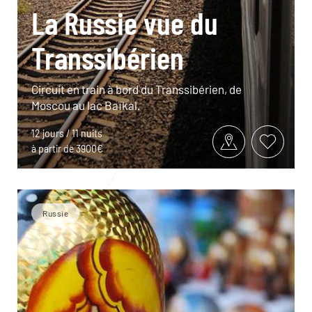
La Russie vue du
Transsibérien
Circuit en train à bord du Transsibérien, de
Moscou au lac Baïkal.
12 jours / 11 nuits
à partir de 3900€
Russie