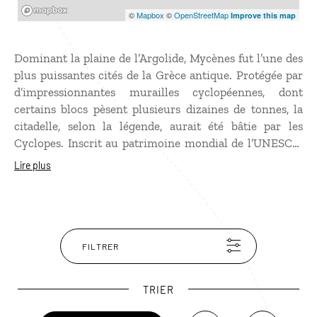
Mapbox
©
Mapbox
©
OpenStreetMap
Improve this map
Dominant la plaine de l’Argolide, Mycènes fut l’une des
plus puissantes cités de la Grèce antique. Protégée par
d’impressionnantes murailles cyclopéennes, dont
certains blocs pèsent plusieurs dizaines de tonnes, la
citadelle, selon la légende, aurait été bâtie par les
Cyclopes. Inscrit au patrimoine mondial de l’UNESCO,
le site est considéré comme le berceau de la civilisation
Lire plus
e
mycénienne, qui domina le monde égéen entre le XVI
e
et le XII
siècle av. J.-C. La Porte des Lionnes et le
Trésor d’Atrée, l’un des plus remarquables tombeaux à
coupole de l’Antiquité, comptent parmi les monuments
les plus impressionnants du site.
FILTRER
TRIER