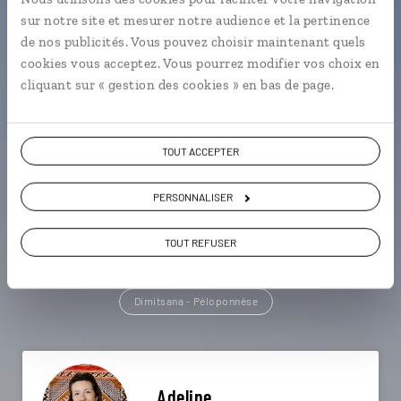
sur notre site et mesurer notre audience et la pertinence
Une envie de voyage
de nos publicités. Vous pouvez choisir maintenant quels
cookies vous acceptez. Vous pourrez modifier vos choix en
particulière ?
cliquant sur « gestion des cookies » en bas de page.
TOUT ACCEPTER
Corinthe - Péloponnèse
Epidaure - Péloponnèse
Île de Leucade
Delphes
Forts vénitiens
PERSONNALISER
Golfe d'Argolide - Péloponnèse
Acropole
Athènes
TOUT REFUSER
Eglise catholique de Chora - Naxos
Dimitsana - Péloponnèse
Adeline,