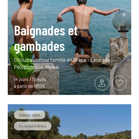
Baignades et
gambades
Circuit autotour famille en Grèce : Leucade,
Péloponnèse, Hydra.
14 jours / 13 nuits
à partir de 1950€
Grands sites
En famille Grèce