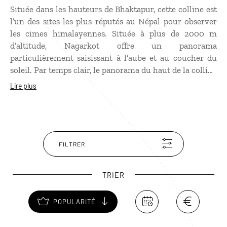
Située dans les hauteurs de Bhaktapur, cette colline est
l’un des sites les plus réputés au Népal pour observer
les cimes himalayennes. Située à plus de 2000 m
d’altitude, Nagarkot offre un panorama
particulièrement saisissant à l’aube et au coucher du
soleil. Par temps clair, le panorama du haut de la colline
balaye l’Everest, le Manaslu, le Ganesh Himal et le
Lire plus
Langtang. Le site comporte une tour d’observation mais
les hôtels sur place offrent aussi de belles vues.
FILTRER
TRIER
POPULARITÉ