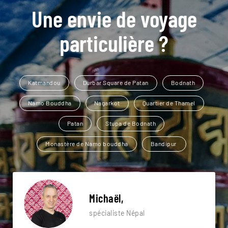
Une envie de voyage
particulière ?
Katmandou
Durbar Square de Patan
Bodnath
Namo Bouddha
Nagarkot
Quartier de Thamel
Patan
Stupa de Bodnath
Monastère de Namo bouddha
Bandipur
Michaël,
spécialiste Népal