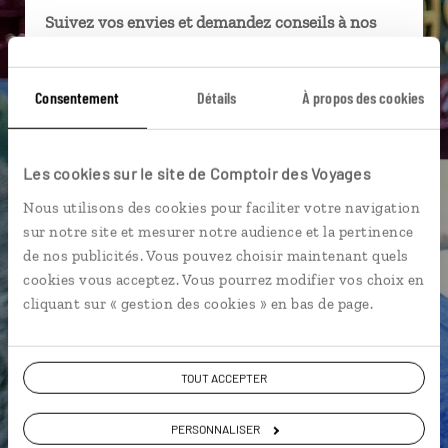
Suivez vos envies et demandez conseils à nos
spécialistes
Ils sauront organiser votre itinéraire au plus
Consentement
Détails
À propos des cookies
près de vos envies et de la réalité du pays.
Échangez en face à face ou depuis nos studios
connectés en agence, mais aussi par email ou
Les cookies sur le site de Comptoir des Voyages
téléphone.
Nous utilisons des cookies pour faciliter votre navigation
Vous gardez le même interlocuteur avant,
sur notre site et mesurer notre audience et la pertinence
pendant et après votre voyage.
de nos publicités. Vous pouvez choisir maintenant quels
cookies vous acceptez. Vous pourrez modifier vos choix en
cliquant sur « gestion des cookies » en bas de page.
DEMANDER UN DEVIS
TOUT ACCEPTER
ou
PERSONNALISER
Construisez votre voyage avec un spécialiste Népal