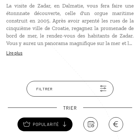
La visite de Zadar, en Dalmatie, vous fera faire une
étonnnate découverte, celle d'un orgue maritime
construit en 2005. Après avoir arpenté les rues de la
cinquième ville de Croatie, regagnez la promenade de
bord de mer, le rendez-vous des habitants de Zadar.
Vous y aurez un panorama magnifique sur la mer et les
îles au large. Et, en récompense, vous profiterez de la
Lire plus
musique des vents et des marées qui s’engouffrent dans
les tuyaux de L'Orgue maritime. L’architecte Nicolas
Bašic a eu cette idée d'offrir de la musique 24h/24 aux
passants en installant 35 tuyaux le long de la jetée.
Improvisations garanties des mélodies au gré du vent !
FILTRER
TRIER
POPULARITÉ