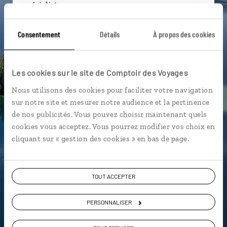
spécialistes
Ils sauront organiser votre itinéraire au plus
Consentement
Détails
À propos des cookies
près de vos envies et de la réalité du pays.
Échangez en face à face ou depuis nos studios
connectés en agence, mais aussi par email ou
Les cookies sur le site de Comptoir des Voyages
téléphone.
Nous utilisons des cookies pour faciliter votre navigation
Vous gardez le même interlocuteur avant,
sur notre site et mesurer notre audience et la pertinence
pendant et après votre voyage.
de nos publicités. Vous pouvez choisir maintenant quels
cookies vous acceptez. Vous pourrez modifier vos choix en
cliquant sur « gestion des cookies » en bas de page.
DEMANDER UN DEVIS
TOUT ACCEPTER
ou
Construisez votre voyage avec un spécialiste Croatie
PERSONNALISER
01 86 95 65 60