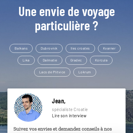
Une envie de voyage
particulière ?
Balkans
Dubrovnik
Iles croates
Kvarner
Lika
Dalmatie
Gradec
Korcula
Lacs de Plitvice
Lokrum
Jean,
spécialiste Croatie
Lire son interview
Suivez vos envies et demandez conseils à nos