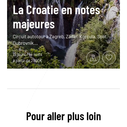
La Croatie en notes
majeures
Circuit autotour à Zagreb, Zadar, Korcula, Split,
Dubrovnik...
15 jours / 14 nuits
à partir de 2900€
Pour aller plus loin