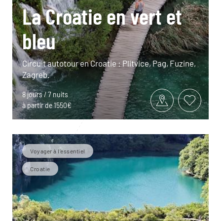
La Croatie en vert et
bleu
Circuit autotour en Croatie : Plitvice, Pag, Fuzine,
Zagreb.
8 jours / 7 nuits
à partir de 1550€
Voyager à l’essentiel
Croatie