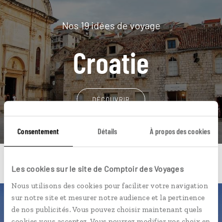
Nos 19 idées de voyage
Croatie
DÉCOUVRIR
Consentement
Détails
À propos des cookies
Les cookies sur le site de Comptoir des Voyages
Nous utilisons des cookies pour faciliter votre navigation
sur notre site et mesurer notre audience et la pertinence
Une envie de voyage
de nos publicités. Vous pouvez choisir maintenant quels
cookies vous acceptez. Vous pourrez modifier vos choix en