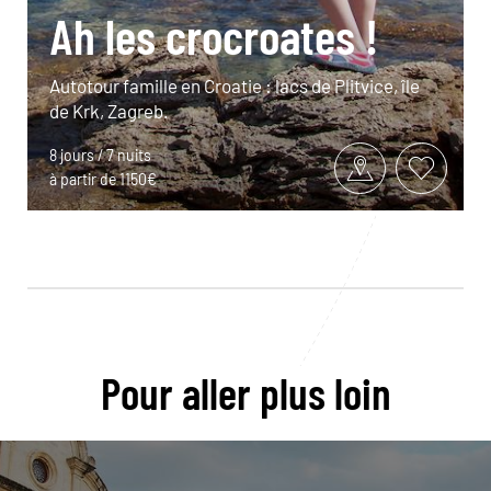
Ah les crocroates !
Autotour famille en Croatie : lacs de Plitvice, île
de Krk, Zagreb.
8 jours / 7 nuits
à partir de 1150€
Pour aller plus loin