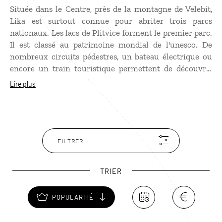
Située dans le Centre, près de la montagne de Velebit,
Lika est surtout connue pour abriter trois parcs
nationaux. Les lacs de Plitvice forment le premier parc.
Il est classé au patrimoine mondial de l'unesco. De
nombreux circuits pédestres, un bateau électrique ou
encore un train touristique permettent de découvrir
ces seize lacs étagés sur près de 8 kilomètres. Au coeur
Lire plus
d'une montagne boisée, ils sont reliés par des cascades
bouillonnantes. Le parc national Paklenica et le parc
national de Velebit Nord comptent de nombreux
sentiers propices aux randonnées.
FILTRER
TRIER
POPULARITÉ