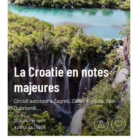
La Croatie en notes
majeures
Circuit autotour à Zagreb, Zadar, Korcula, Split,
Dubrovnik...
15 jours / 14 nuits
à partir de 2900€