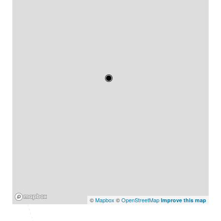
Mapbox
©
Mapbox
©
OpenStreetMap
Improve this map