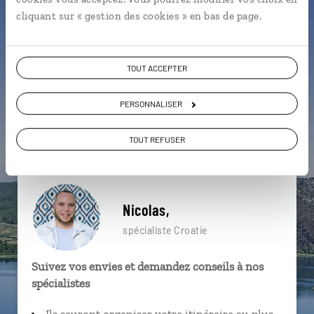
particulière ?
cliquant sur « gestion des cookies » en bas de page.
TOUT ACCEPTER
Balkans
Fuzine
Karlovac
Dalmatie
PERSONNALISER
Gradec
Korcula
Cres
Iles croates
Krk
Chute d'eau
TOUT REFUSER
Nicolas,
spécialiste Croatie
Suivez vos envies et demandez conseils à nos
spécialistes
Ils sauront organiser votre itinéraire au plus