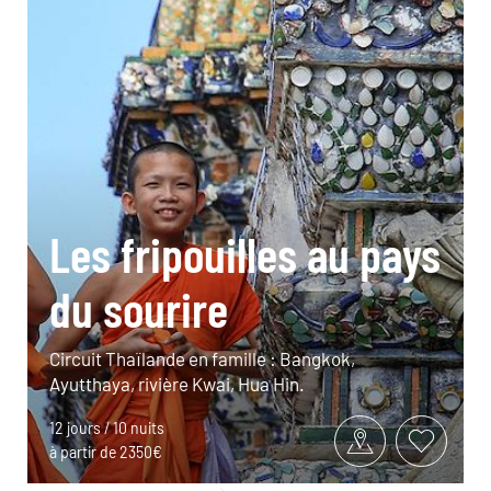
Les fripouilles au pays
du sourire
Circuit Thaïlande en famille : Bangkok,
Ayutthaya, rivière Kwai, Hua Hin.
12 jours / 10 nuits
à partir de 2350€