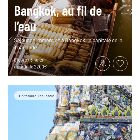
Bangkok, au fil de
l’eau
Séjour en immersion à Bangkok, la capitale de la
Thaïlande.
8 jours / 6 nuits
à partir de 2200€
En famille Thaïlande