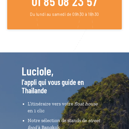
01 85 08 23 57
Du lundi au samedi de 09h30 à 18h30
Luciole,
l'appli qui vous guide en
Thaïlande
L’itinéraire vers votre
float house
en 1 clic
Notre sélection de stands de
street
food
à Bangkok