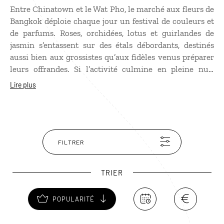
Entre Chinatown et le Wat Pho, le marché aux fleurs de
Bangkok déploie chaque jour un festival de couleurs et
de parfums. Roses, orchidées, lotus et guirlandes de
jasmin s’entassent sur des étals débordants, destinés
aussi bien aux grossistes qu’aux fidèles venus préparer
leurs offrandes. Si l’activité culmine en pleine nuit
jusqu’à l’aube, le moment du coucher du soleil, lorsque
Lire plus
la lumière se fait plus douce et que les stands
s’installent, est particulièrement photogénique.
FILTRER
TRIER
POPULARITÉ