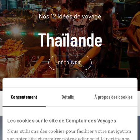
Nos 12 idées de voyage
Thaïlande
DÉCOUVRIR
Consentement
Détails
À propos des cookies
Les cookies sur le site de Comptoir des Voyages
Une envie de voyage
Nous utilisons des cookies pour faciliter votre navigation
sur notre site et mesurer notre audience et la pertinence