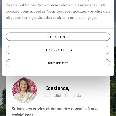
particulière ?
de nos publicités. Vous pouvez choisir maintenant quels
cookies vous acceptez. Vous pourrez modifier vos choix en
cliquant sur « gestion des cookies » en bas de page.
Bangkok
Quartier de Chinatown
Wat Pho
TOUT ACCEPTER
Asie du Sud-Est
Fleuve Chao Praya
Hua Hin
Chiang Mai
Gastronomie
Koh Ngai
PERSONNALISER
Fleuve Chao Praya
TOUT REFUSER
Constance,
spécialiste Thaïlande
Suivez vos envies et demandez conseils à nos
spécialistes