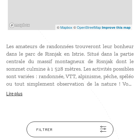
Mapbox
©
Mapbox
©
OpenStreetMap
Improve this map
Les amateurs de randonnées trouveront leur bonheur
dans le parc de Risnjak en Istrie. Situé dans la partie
centrale du massif montagneux de Risnjak dont le
sommet culmine à 1 528 mètres. Les activités possibles
sont variées : randonnée, VTT, alpinisme, pêche, spéléo
ou tout simplement observation de la nature ! Vous
pourrez également découvrir la source de la rivière
Lire plus
Kupa en à peine 30 minutes de marche.
FILTRER