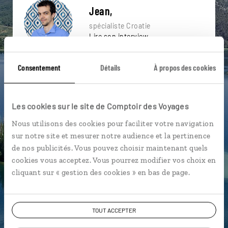
Jean,
spécialiste Croatie
Lire son interview
Suivez vos envies et demandez conseils à nos
Consentement
Détails
À propos des cookies
spécialistes
Ils sauront organiser votre itinéraire au plus
près de vos envies et de la réalité du pays.
Les cookies sur le site de Comptoir des Voyages
Échangez en face à face ou depuis nos studios
Nous utilisons des cookies pour faciliter votre navigation
connectés en agence, mais aussi par email ou
sur notre site et mesurer notre audience et la pertinence
téléphone.
de nos publicités. Vous pouvez choisir maintenant quels
cookies vous acceptez. Vous pourrez modifier vos choix en
Vous gardez le même interlocuteur avant,
cliquant sur « gestion des cookies » en bas de page.
pendant et après votre voyage.
TOUT ACCEPTER