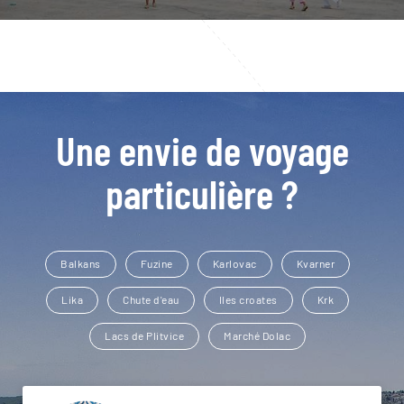
Une envie de voyage
particulière ?
Balkans
Fuzine
Karlovac
Kvarner
Lika
Chute d'eau
Iles croates
Krk
Lacs de Plitvice
Marché Dolac