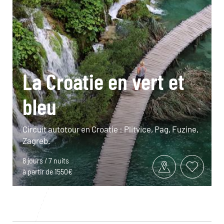
La Croatie en vert et
bleu
Circuit autotour en Croatie : Plitvice, Pag, Fuzine,
Zagreb.
8 jours / 7 nuits
à partir de 1550€