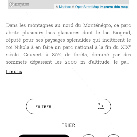
Mapbox
©
Mapbox
©
OpenStreetMap
Improve this map
Dans les montagnes au nord du Monténégro, ce parc
abrite plusieurs lacs glaciaires dont le lac Biograd,
réputé pour ses paysages splendides qui incitèrent le
e
roi Nikola à en faire un parc national à la fin du XIX
siècle. Couvert à 80% de forêts, dominé par des
sommets dépassant les 2000 m d’altitude, le parc
national de Biogradska Gora possède une faune et une
Lire plus
flore riches et variées. Une destination où on peut
pratiquer la randonnée en raquettes sur la neige en
hiver, le canotage sur les lacs en été ou encore la
randonnée à pied.
FILTRER
TRIER