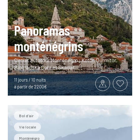
Panoramas
monténégrins
Circuit autotour Monténégro : Kotor, Durmitor,
Biogradska Gora et Skadar.
11 jours / 10 nuits
à partir de 2200€
Bol d'air
Vie locale
Monténégro