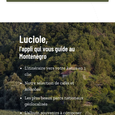
Luciole,
l'appli qui vous guide au
Monténégro
L’itinéraire vers votre
katun
en 1
clic
Notre sélection de cafés et
konobas
Les plus beaux parcs nationaux
géolocalisés
L'album souvenirs à composer