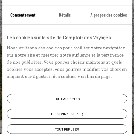
Cathédrale Saint-Tryphon
Forteresse Saint Jean
Consentement
Détails
À propos des cookies
Îlot de Sveti Djordje
Lac de Skadar
Lac Biograd
Parc national Biogradska Gora
Randonnée
Les cookies sur le site de Comptoir des Voyages
Black Lake
Nous utilisons des cookies pour faciliter votre navigation
sur notre site et mesurer notre audience et la pertinence
de nos publicités. Vous pouvez choisir maintenant quels
cookies vous acceptez. Vous pourrez modifier vos choix en
Cécile,
cliquant sur « gestion des cookies » en bas de page.
spécialiste Monténégro
Suivez vos envies et demandez conseils à nos
TOUT ACCEPTER
spécialistes
PERSONNALISER
Ils sauront organiser votre itinéraire au plus
près de vos envies et de la réalité du pays.
TOUT REFUSER