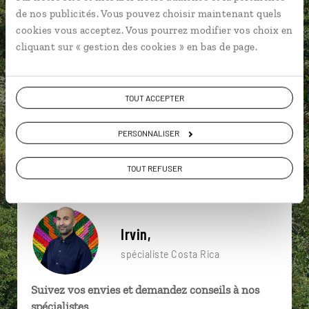
particulière ?
de nos publicités. Vous pouvez choisir maintenant quels
cookies vous acceptez. Vous pourrez modifier vos choix en
cliquant sur « gestion des cookies » en bas de page.
4x4
Boca Tapada
El Arenal
TOUT ACCEPTER
Amérique centrale
Côte pacifique
Irazu
Alajuela
Caraïbes
Limon
PERSONNALISER
Amérique centrale
TOUT REFUSER
Irvin,
spécialiste Costa Rica
Suivez vos envies et demandez conseils à nos
spécialistes