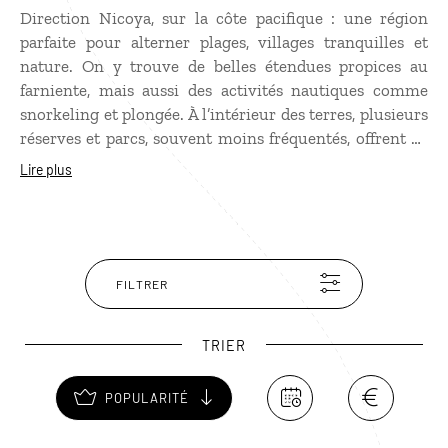
Direction Nicoya, sur la côte pacifique : une région
parfaite pour alterner plages, villages tranquilles et
nature. On y trouve de belles étendues propices au
farniente, mais aussi des activités nautiques comme
snorkeling et plongée. À l’intérieur des terres, plusieurs
réserves et parcs, souvent moins fréquentés, offrent de
jolies balades. Au cœur de la végétation tropicale, on
Lire plus
croise fréquemment singes, ratons-laveurs, iguanes,
tamanoirs ou tatous.
FILTRER
TRIER
POPULARITÉ