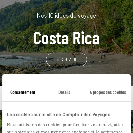
Nos 10 idées de voyage
Costa Rica
DÉCOUVRIR
Consentement
Détails
À propos des cookies
Les cookies sur le site de Comptoir des Voyages
Une envie de voyage
Nous utilisons des cookies pour faciliter votre navigation
sur notre site et mesurer notre audience et la pertinence