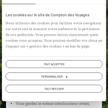
Parc national du volcan Poas
Les cookies sur le site de Comptoir des Voyages
Nous utilisons des cookies pour faciliter votre navigation
sur notre site et mesurer notre audience et la pertinence
Mathilde,
de nos publicités. Vous pouvez choisir maintenant quels
cookies vous acceptez. Vous pourrez modifier vos choix en
spécialiste Costa Rica
cliquant sur « gestion des cookies » en bas de page.
Suivez vos envies et demandez conseils à nos
spécialistes
TOUT ACCEPTER
Ils sauront organiser votre itinéraire au plus
près de vos envies et de la réalité du pays.
PERSONNALISER
Échangez en face à face ou depuis nos studios
connectés en agence, mais aussi par email ou
TOUT REFUSER
téléphone.
Vous gardez le même interlocuteur avant,