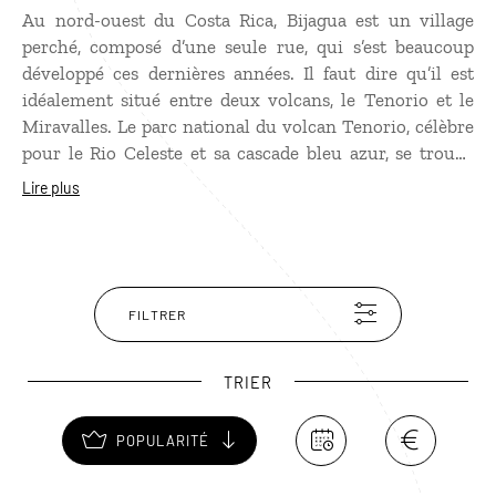
Au nord-ouest du Costa Rica, Bijagua est un village
perché, composé d’une seule rue, qui s’est beaucoup
développé ces dernières années. Il faut dire qu’il est
idéalement situé entre deux volcans, le Tenorio et le
Miravalles. Le parc national du volcan Tenorio, célèbre
pour le Rio Celeste et sa cascade bleu azur, se trouve
tout près. Autour de Bijagua, la nature est superbe et se
Lire plus
prête très bien aux balades, notamment à cheval.
FILTRER
TRIER
POPULARITÉ