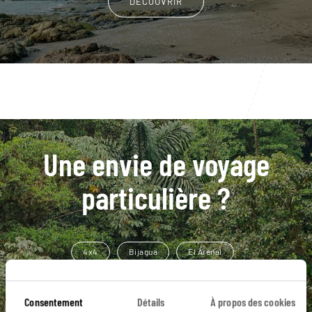
DÉCOUVRIR
Une envie de voyage
particulière ?
4x4
Bijagua
El Arenal
Péninsule de Nicoya
Rio Celeste
Alajuela
Consentement
Détails
À propos des cookies
Canas
Côte pacifique sud
Isla Damas