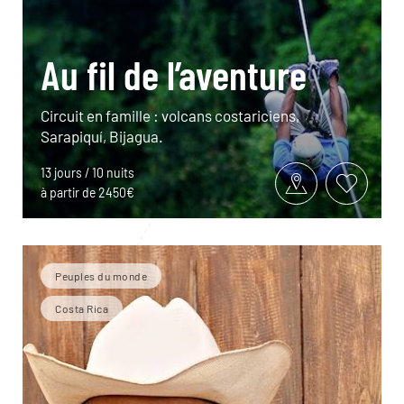
Au fil de l’aventure
Circuit en famille : volcans costariciens,
Sarapiquí, Bijagua.
13 jours / 10 nuits
à partir de 2450€
Peuples du monde
Costa Rica