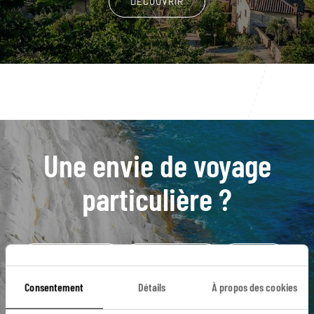
DÉCOUVRIR
Une envie de voyage
particulière ?
Basilique St Pierre
Fontaine de Trévi
Panthéon
Piazza Navona
Rome
Colisée
Consentement
Détails
À propos des cookies
Piazza di Spagna
Quartier du Trastevere
Vatican