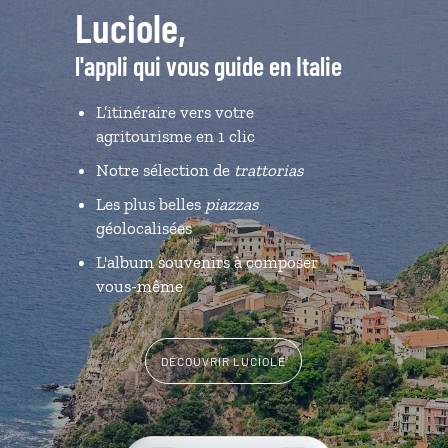
Luciole,
l'appli qui vous guide en Italie
L’itinéraire vers votre
agritourisme en 1 clic
Notre sélection de
trattorias
Les plus belles
piazzas
géolocalisées
L'album souvenirs à composer
vous-même
DÉCOUVRIR LUCIOLE