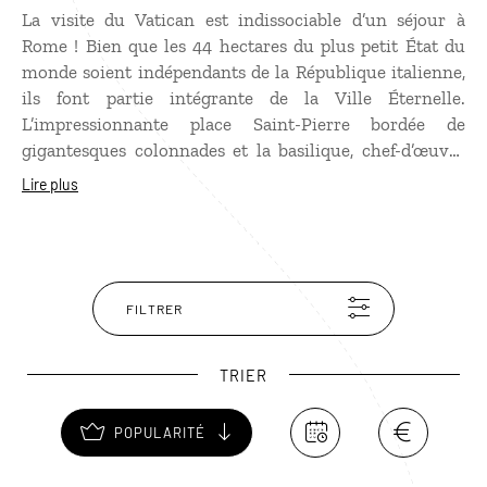
La visite du Vatican est indissociable d’un séjour à
Rome ! Bien que les 44 hectares du plus petit État du
monde soient indépendants de la République italienne,
ils font partie intégrante de la Ville Éternelle.
L’impressionnante place Saint-Pierre bordée de
gigantesques colonnades et la basilique, chef-d’œuvre
Renaissance, sont incontournables. Les 11 musées, qui
Lire plus
représentent 1 400 salles, recèlent des trésors dont la
fameuse chapelle Sixtine, resplendissante depuis sa
restauration. Seul bémol, les heures d’attente, que vous
pourrez écourter grâce à un coupe-file.
FILTRER
TRIER
POPULARITÉ