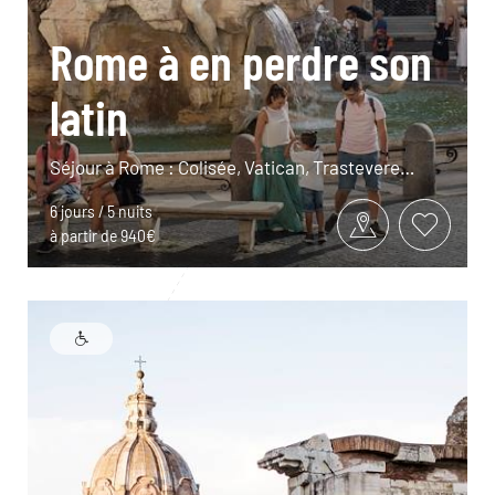
Rome à en perdre son
latin
Séjour à Rome : Colisée, Vatican, Trastevere…
6 jours / 5 nuits
à partir de 940€