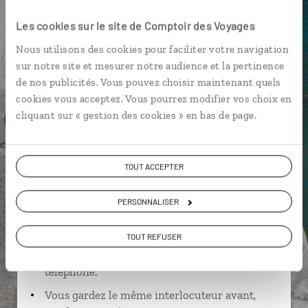
Colisée
Les cookies sur le site de Comptoir des Voyages
Nous utilisons des cookies pour faciliter votre navigation
sur notre site et mesurer notre audience et la pertinence
de nos publicités. Vous pouvez choisir maintenant quels
Giovanni,
cookies vous acceptez. Vous pourrez modifier vos choix en
cliquant sur « gestion des cookies » en bas de page.
spécialiste Italie
Suivez vos envies et demandez conseils à nos
TOUT ACCEPTER
spécialistes
Ils sauront organiser votre itinéraire au plus
PERSONNALISER
près de vos envies et de la réalité du pays.
TOUT REFUSER
Échangez en face à face ou depuis nos studios
connectés en agence, mais aussi par email ou
téléphone.
Vous gardez le même interlocuteur avant,