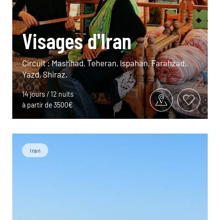
Visages d'Iran
Circuit : Mashhad, Teheran, Ispahan, Farahzad,
Yazd, Shiraz.
14 jours / 12 nuits
à partir de 3500€
Iran