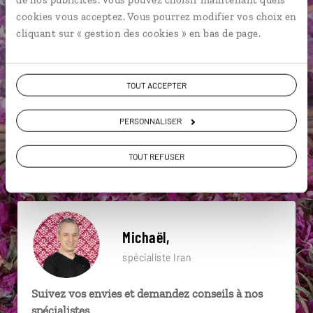
particulière ?
cookies vous acceptez. Vous pourrez modifier vos choix en
cliquant sur « gestion des cookies » en bas de page.
Bâgh-e-Dôlat-âbâd
Bazar royal d’Ispahan
TOUT ACCEPTER
Caravansérail
Abyaneh
Bagh-E-Narenjestan
PERSONNALISER
Bazar de Kashan
Bazar-e Vakil
Ispahan
TOUT REFUSER
Kashan
Bagh-E-Narenjestan
Michaël,
spécialiste Iran
Suivez vos envies et demandez conseils à nos
spécialistes