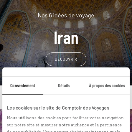
Nos 6 idées de voyage
Iran
DÉCOUVRIR
Consentement
Détails
À propos des cookies
Les cookies sur le site de Comptoir des Voyages
Nous utilisons des cookies pour faciliter votre navigation
Une envie de voyage
sur notre site et mesurer notre audience et la pertinence
de nos publicités. Vous pouvez choisir maintenant quels