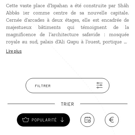
Cette vaste place d’Ispahan a été construite par Shâh
Abbâs 1er comme centre de sa nouvelle capitale.
Cernée d’arcades à deux étages, elle est encadrée de
majestueux bâtiments qui témoignent de la
magnificence de l’architecture safavide : mosquée
royale au sud, palais d’Ali Qapu à l’ouest, portique de
Qeyssariyeh conduisant au bazar au nord et mosquée
Lire plus
du Cheikh Lotfallah à l’est, la place royale d’Abbas 1er,
aujourd’hui la place de l’Imam, est sans conteste l’une
des plus belles du Moyen-Orient.
FILTRER
TRIER
POPULARITÉ