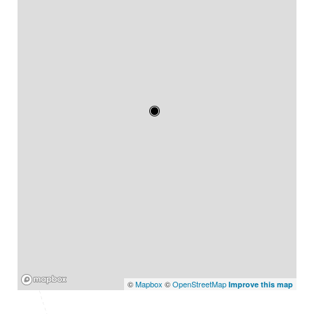
Mapbox
©
Mapbox
©
OpenStreetMap
Improve this map